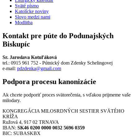
Liturgický kalendár
Sväté písmo
Katolícke noviny
Slovo medzi nami
Modlitba
Kontakt pre púte do Podunajských
Biskupíc
Sr. Jaroslava Kotuľáková
tel.: 0915 961 752 - Pútnický dom Zdenky Schelingovej
e-mail:
pdzdenka@gmail.com
Podpora procesu kanonizácie
Ak chcete podporiť proces svätorečenia,
s vďakou prijmeme vaše
milodary.
KONGREGÁCIA MILOSRDNÝCH SESTIER SVÄTÉHO
KRÍŽA
Ružová 4, 917 02 TRNAVA
IBAN:
SK46 0200 0000 0032 5696 0359
BIC: SUBASKBX