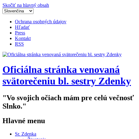
Skočiť na hlavný obsah
Ochrana osobných údajov
Hľadať
Press
Kontakt
RSS
Oficiálna stránka venovaná
svätorečeniu bl. sestry Zdenky
"Vo svojich očiach mám pre celú večnosť
Slnko."
Hlavné menu
Sr. Zdenka