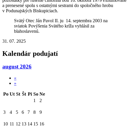
pozostatky pre rušenie cintorína boli 16. októbra 1979 exhumované
a prenesené spolu s ostatnými sestrami do spoločného hrobu
v Podunajských Biskupiciach.
Svätý Otec Ján Pavol II. ju 14. septembra 2003 na
sviatok Povýšenia Svätého kríža vyhlásil za
blahoslavenú.
31. 07. 2025
Kalendár podujatí
august 2026
«
»
Po
Ut
St
Št
Pi
So
Ne
1
2
3
4
5
6
7
8
9
10
11
12
13
14
15
16