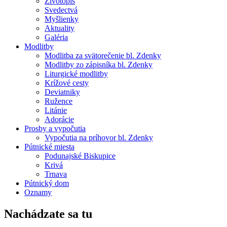
Životopis
Svedectvá
Myšlienky
Aktuality
Galéria
Modlitby
Modlitba za svätorečenie bl. Zdenky
Modlitby zo zápisníka bl. Zdenky
Liturgické modlitby
Krížové cesty
Deviatniky
Ružence
Litánie
Adorácie
Prosby a vypočutia
Vypočutia na príhovor bl. Zdenky
Pútnické miesta
Podunajské Biskupice
Krivá
Trnava
Pútnický dom
Oznamy
Nachádzate sa tu