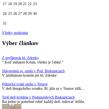
17
18
19
20
21
22
23
24
25
26
27
28
29
30
31
Všetky podujatia
Výber článkov
Z myšlienok bl. Zdenky
" Keď milujem Krista, všetko je ľahké."
Slávnostná sv. omša v Pod. Biskupiciach
V jubilejnom kostole pri bl. Zdenke
Pútnická svätá omša v Trnave
V deň liturgického sviatku 30. júla sa v Trnave zišli...
Tretí deň trojdnia v Podunajských Biskupiciach
Iba jedno je potrebné robiť každý deň: milovať Ježiša.