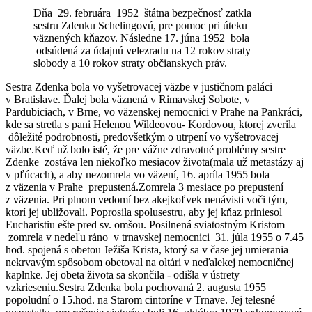
Dňa 29. februára 1952 štátna bezpečnosť zatkla
sestru Zdenku Schelingovú, pre pomoc pri úteku
väznených kňazov. Následne 17. júna 1952 bola
odsúdená za údajnú velezradu na 12 rokov straty
slobody a 10 rokov straty občianskych práv.
Sestra Zdenka bola vo vyšetrovacej väzbe v justičnom paláci
v Bratislave. Ďalej bola väznená v Rimavskej Sobote, v
Pardubiciach, v Brne, vo väzenskej nemocnici v Prahe na Pankráci,
kde sa stretla s pani Helenou Wildeovou- Kordovou, ktorej zverila
dôležité podrobnosti, predovšetkým o utrpení vo vyšetrovacej
väzbe.Keď už bolo isté, že pre vážne zdravotné problémy sestre
Zdenke zostáva len niekoľko mesiacov života(mala už metastázy aj
v pľúcach), a aby nezomrela vo väzení, 16. apríla 1955 bola
z väzenia v Prahe prepustená.Zomrela 3 mesiace po prepustení
z väzenia. Pri plnom vedomí bez akejkoľvek nenávisti voči tým,
ktorí jej ubližovali. Poprosila spolusestru, aby jej kňaz priniesol
Eucharistiu ešte pred sv. omšou. Posilnená sviatostným Kristom
zomrela v nedeľu ráno v trnavskej nemocnici 31. júla 1955 o 7.45
hod. spojená s obetou Ježiša Krista, ktorý sa v čase jej umierania
nekrvavým spôsobom obetoval na oltári v neďalekej nemocničnej
kaplnke. Jej obeta života sa skončila - odišla v ústrety
vzkrieseniu.Sestra Zdenka bola pochovaná 2. augusta 1955
popoludní o 15.hod. na Starom cintoríne v Trnave. Jej telesné