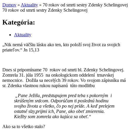
Domov
»
Aktuality
»
70 rokov od smrti sestry Zdenky Schelingovej
70 rokov od smrti sestry Zdenky Schelingovej
Kategória:
Aktuality
„Nik nemá väčšiu lásku ako ten, kto položí svoj život za svojich
priateľov.“ Jn 15,13
Dnes si pripomíname 70 rokov od smrti bl. Zdenky Schelingovej.
Zomrela 31. júla 1955 na onkologickom oddelení trnavskej
nemocnice. Dožila sa necelých 39 rokov. Vo svojom zápisníku má
sr. Zdenka vlastnou rukou napísanú túto modlitbu
„Pane Ježišu, predstupujem pred teba s pokorným i
skrúšeným srdcom. Odporúčam ti poslednú hodinu
svojho života a všetko, čo po nej príde. A keď prelejem
ostatné slzy,prijmi ich, Pane, ako obeť zmierenia.
Kiežby som zomrela ako kajúca sa obeť.“
Ako sa to všetko stalo?