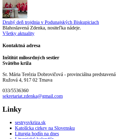
Druhý deň trojdnia v Podunajských Biskupiciach
Blahoslavená Zdenka, nositeľka nádeje.
Všetky aktuality
Kontaktná adresa
Inštitút milosrdných sestier
Svätého kríža
Sr. Mária Terézia Dobrovičová - provinciálna predstavená
Ružová 4, 917 02 Trnava
033/5536360
sekretariat.zdenka@gmail.com
Linky
sestrysvkriza.sk
Katolícka cirkev na Slovensku
Liturgia hodín na dnes