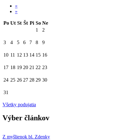
«
»
Po
Ut
St
Št
Pi
So
Ne
1
2
3
4
5
6
7
8
9
10
11
12
13
14
15
16
17
18
19
20
21
22
23
24
25
26
27
28
29
30
31
Všetky podujatia
Výber článkov
Z myšlienok bl. Zdenky