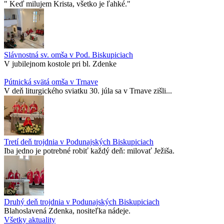
" Keď milujem Krista, všetko je ľahké."
Slávnostná sv. omša v Pod. Biskupiciach
V jubilejnom kostole pri bl. Zdenke
Pútnická svätá omša v Trnave
V deň liturgického sviatku 30. júla sa v Trnave zišli...
Tretí deň trojdnia v Podunajských Biskupiciach
Iba jedno je potrebné robiť každý deň: milovať Ježiša.
Druhý deň trojdnia v Podunajských Biskupiciach
Blahoslavená Zdenka, nositeľka nádeje.
Všetky aktuality