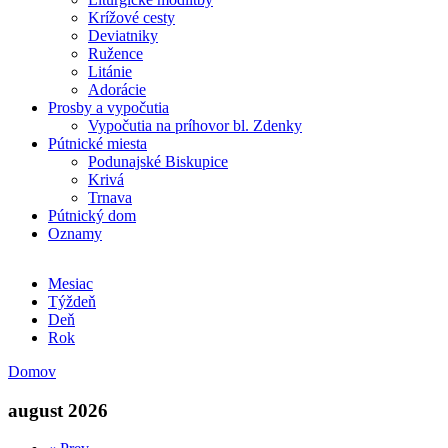
Krížové cesty
Deviatniky
Ružence
Litánie
Adorácie
Prosby a vypočutia
Vypočutia na príhovor bl. Zdenky
Pútnické miesta
Podunajské Biskupice
Krivá
Trnava
Pútnický dom
Oznamy
Mesiac
(aktívna karta)
Týždeň
Deň
Rok
Domov
Nachádzate sa tu
august 2026