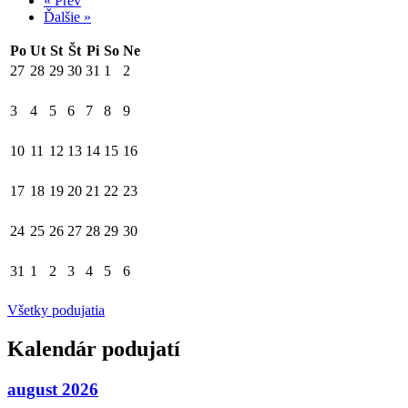
« Prev
Ďalšie »
Po
Ut
St
Št
Pi
So
Ne
27
28
29
30
31
1
2
3
4
5
6
7
8
9
10
11
12
13
14
15
16
17
18
19
20
21
22
23
24
25
26
27
28
29
30
31
1
2
3
4
5
6
Všetky podujatia
Kalendár podujatí
august 2026