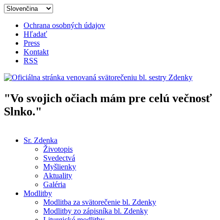
Skočiť na hlavný obsah
Ochrana osobných údajov
Hľadať
Press
Kontakt
RSS
"Vo svojich očiach mám pre celú večnosť
Oficiálna stránka venovaná
Slnko."
svätorečeniu bl. sestry Zdenky
Sr. Zdenka
Životopis
Hlavné menu
Svedectvá
Myšlienky
Aktuality
Galéria
Modlitby
Modlitba za svätorečenie bl. Zdenky
Modlitby zo zápisníka bl. Zdenky
Liturgické modlitby