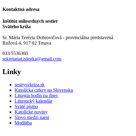
Kontaktná adresa
Inštitút milosrdných sestier
Svätého kríža
Sr. Mária Terézia Dobrovičová - provinciálna predstavená
Ružová 4, 917 02 Trnava
033/5536360
sekretariat.zdenka@gmail.com
Linky
sestrysvkriza.sk
Katolícka cirkev na Slovensku
Liturgia hodín na dnes
Liturgický kalendár
Sväté písmo
Katolícke noviny
Slovo medzi nami
Modlitba