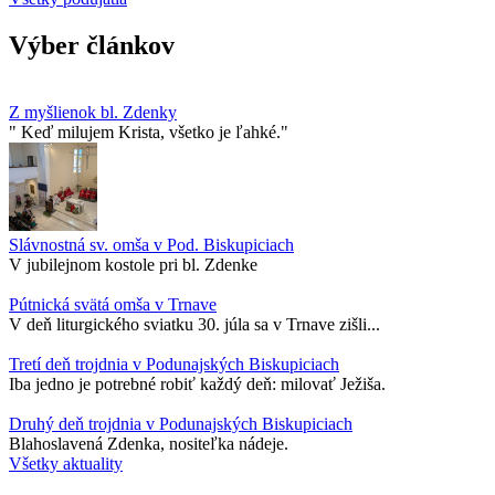
Výber článkov
Z myšlienok bl. Zdenky
" Keď milujem Krista, všetko je ľahké."
Slávnostná sv. omša v Pod. Biskupiciach
V jubilejnom kostole pri bl. Zdenke
Pútnická svätá omša v Trnave
V deň liturgického sviatku 30. júla sa v Trnave zišli...
Tretí deň trojdnia v Podunajských Biskupiciach
Iba jedno je potrebné robiť každý deň: milovať Ježiša.
Druhý deň trojdnia v Podunajských Biskupiciach
Blahoslavená Zdenka, nositeľka nádeje.
Všetky aktuality