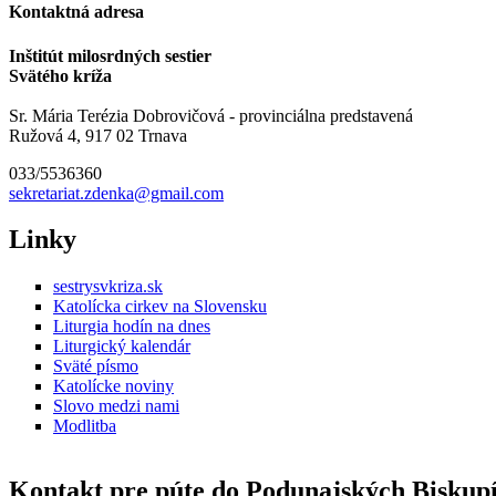
Kontaktná adresa
Inštitút milosrdných sestier
Svätého kríža
Sr. Mária Terézia Dobrovičová - provinciálna predstavená
Ružová 4, 917 02 Trnava
033/5536360
sekretariat.zdenka@gmail.com
Linky
sestrysvkriza.sk
Katolícka cirkev na Slovensku
Liturgia hodín na dnes
Liturgický kalendár
Sväté písmo
Katolícke noviny
Slovo medzi nami
Modlitba
Kontakt pre púte do Podunajských Biskup