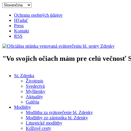
Skočiť na hlavný obsah
Ochrana osobných údajov
Hľadať
Press
Kontakt
RSS
"Vo svojich očiach mám pre celú večnosť 
Oficiálna stránka venovaná svät
Sr. Zdenka
Životopis
Hlavné menu
Svedectvá
Myšlienky
Aktuality
Galéria
Modlitby
Modlitba za svätorečenie bl. Zdenky
Modlitby zo zápisníka bl. Zdenky
Liturgické modlitby
Krížové cesty