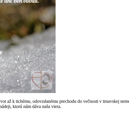
ivot až k tichému, odovzdanému prechodu do večnosti v trnavskej nemo
 nádeji, ktorú nám dáva naša viera.