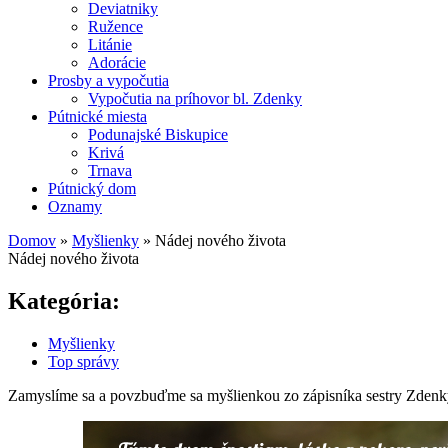
Deviatniky
Ružence
Litánie
Adorácie
Prosby a vypočutia
Vypočutia na príhovor bl. Zdenky
Pútnické miesta
Podunajské Biskupice
Krivá
Trnava
Pútnický dom
Oznamy
Domov
»
Myšlienky
»
Nádej nového života
Nádej nového života
Nachádzate sa tu
Kategória:
Myšlienky
Top správy
Zamyslíme sa a povzbuďme sa myšlienkou zo zápisníka sestry Zdenk