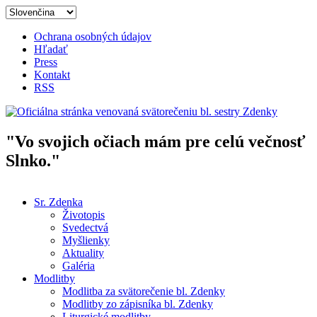
Skočiť na hlavný obsah
Ochrana osobných údajov
Hľadať
Press
Kontakt
RSS
"Vo svojich očiach mám pre celú večnosť
Oficiálna stránka venovaná
Slnko."
svätorečeniu bl. sestry Zdenky
Sr. Zdenka
Životopis
Hlavné menu
Svedectvá
Myšlienky
Aktuality
Galéria
Modlitby
Modlitba za svätorečenie bl. Zdenky
Modlitby zo zápisníka bl. Zdenky
Liturgické modlitby