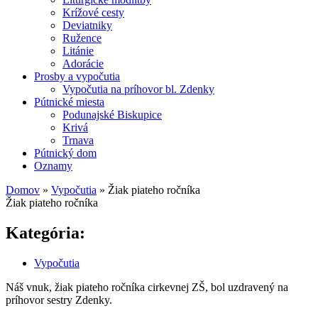
Krížové cesty
Deviatniky
Ružence
Litánie
Adorácie
Prosby a vypočutia
Vypočutia na príhovor bl. Zdenky
Pútnické miesta
Podunajské Biskupice
Krivá
Trnava
Pútnický dom
Oznamy
Domov
»
Vypočutia
»
Žiak piateho ročníka
Žiak piateho ročníka
Nachádzate sa tu
Kategória:
Vypočutia
Náš vnuk, žiak piateho ročníka cirkevnej ZŠ, bol uzdravený na
príhovor sestry Zdenky.