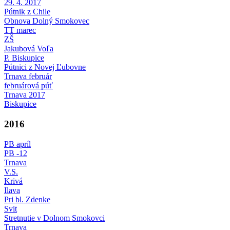
29. 4. 2017
Pútnik z Chile
Obnova Dolný Smokovec
TT marec
ZŠ
Jakubová Voľa
P. Biskupice
Pútnici z Novej Ľubovne
Trnava február
februárová púť
Trnava 2017
Biskupice
2016
PB apríl
PB -12
Trnava
V.S.
Krivá
Ilava
Pri bl. Zdenke
Svit
Stretnutie v Dolnom Smokovci
Trnava