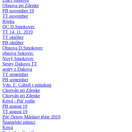
ŽIaci -obnova
Obnova pri Zdenke
PB november 19
TT november
Rijeka
DC D.Smokovec
TT 14. 11. 2019
TT október
PB október
Obnova D.Smokovec
obnova Sokovec
Nový Smokovec
Sestry Dakovo TT
sestry z Dakova
TT september
PB september
Vdp. Ľ. Gábriš s pútnikmi
Chorváti pri Zdenke
Chorváti pri Zdenke
Krivá - Púť rodín
PB august 19
TT august 19
Púť členov Máriinej légie 2019
Španielskí pútnici
Krivá