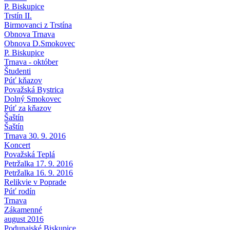
P. Biskupice
Trstín II.
Birmovanci z Trstína
Obnova Trnava
Obnova D.Smokovec
P. Biskupice
Trnava - október
Študenti
Púť kňazov
Považská Bystrica
Dolný Smokovec
Púť za kňazov
Šaštín
Šaštín
Trnava 30. 9. 2016
Koncert
Považská Teplá
Petržalka 17. 9. 2016
Petržalka 16. 9. 2016
Relikvie v Poprade
Púť rodín
Trnava
Zákamenné
august 2016
Podunajské Biskupice