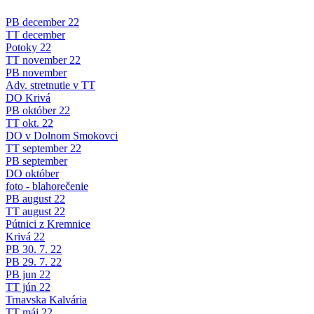
PB december 22
TT december
Potoky 22
TT november 22
PB november
Adv. stretnutie v TT
DO Krivá
PB október 22
TT okt. 22
DO v Dolnom Smokovci
TT september 22
PB september
DO október
foto - blahorečenie
PB august 22
TT august 22
Pútnici z Kremnice
Krivá 22
PB 30. 7. 22
PB 29. 7. 22
PB jun 22
TT jún 22
Trnavska Kalvária
TT máj 22