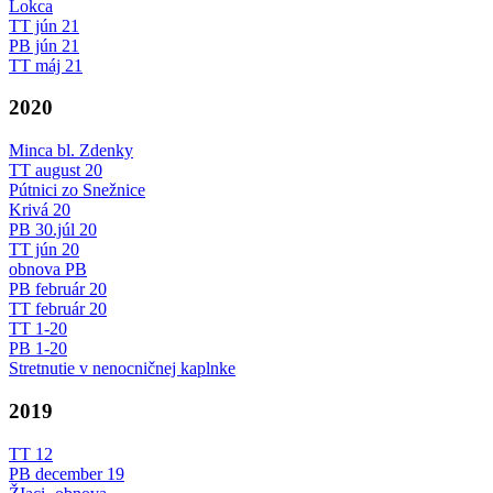
Lokca
TT jún 21
PB jún 21
TT máj 21
2020
Minca bl. Zdenky
TT august 20
Pútnici zo Snežnice
Krivá 20
PB 30.júl 20
TT jún 20
obnova PB
PB február 20
TT február 20
TT 1-20
PB 1-20
Stretnutie v nenocničnej kaplnke
2019
TT 12
PB december 19