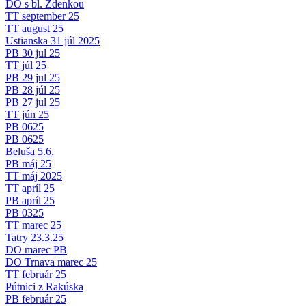
DO s bl. Zdenkou
TT september 25
TT august 25
Ustianska 31 júl 2025
PB 30 jul 25
TT júl 25
PB 29 jul 25
PB 28 júl 25
PB 27 jul 25
TT jún 25
PB 0625
PB 0625
Beluša 5.6.
PB máj 25
TT máj 2025
TT apríl 25
PB apríl 25
PB 0325
TT marec 25
Tatry 23.3.25
DO marec PB
DO Trnava marec 25
TT február 25
Pútnici z Rakúska
PB február 25