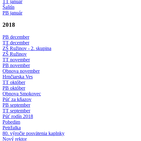
TT január
Šaštín
PB január
2018
PB december
TT december
ZŠ Ružinov - 2. skupina
ZŠ Ružinov
TT november
PB november
Obnova november
Hrnčiarska Ves
TT október
PB október
Obnova Smokovec
Púť za kňazov
PB september
TT september
Púť rodín 2018
Pobedim
Petržalka
80. výročie posvätenia kaplnky
Nový rektor