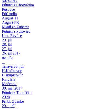
30.9.2017
Pútnici z Chorvátska
Pušovce
Púť rodín
August TT
August PB
Mladí zo Zuberca
Pútnici z Pušoviec
Lipt. Revúce
29. júl
28. júl
27. júl
26. júl 2017
nedeľa
...
Trnava 30. jún
H.Kočkovce
Biskupice-jún
Kalvária
Močenok
30. máj 2017
Pútnici z Topoľčian
ATak
Pri bl. Zdenke
29. apríl