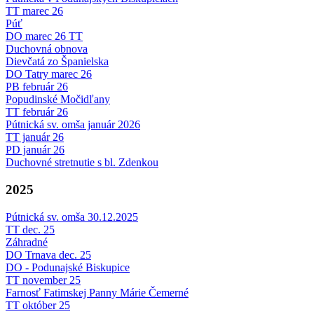
TT marec 26
Púť
DO marec 26 TT
Duchovná obnova
Dievčatá zo Španielska
DO Tatry marec 26
PB február 26
Popudinské Močidľany
TT február 26
Pútnická sv. omša január 2026
TT január 26
PD január 26
Duchovné stretnutie s bl. Zdenkou
2025
Pútnická sv. omša 30.12.2025
TT dec. 25
Záhradné
DO Trnava dec. 25
DO - Podunajské Biskupice
TT november 25
Farnosť Fatimskej Panny Márie Čemerné
TT október 25