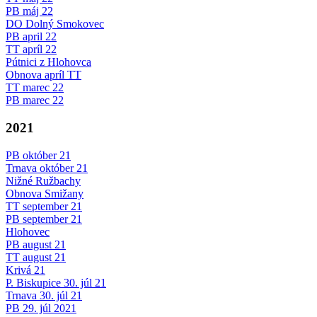
PB máj 22
DO Dolný Smokovec
PB april 22
TT apríl 22
Pútnici z Hlohovca
Obnova apríl TT
TT marec 22
PB marec 22
2021
PB október 21
Trnava október 21
Nižné Ružbachy
Obnova Smižany
TT september 21
PB september 21
Hlohovec
PB august 21
TT august 21
Krivá 21
P. Biskupice 30. júl 21
Trnava 30. júl 21
PB 29. júl 2021