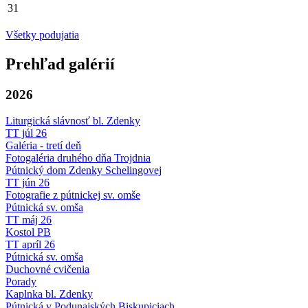
31
Všetky podujatia
Prehľad galérií
2026
Liturgická slávnosť bl. Zdenky
TT júl 26
Galéria - tretí deň
Fotogaléria druhého dňa Trojdnia
Pútnický dom Zdenky Schelingovej
TT jún 26
Fotografie z pútnickej sv. omše
Pútnická sv. omša
TT máj 26
Kostol PB
TT apríl 26
Pútnická sv. omša
Duchovné cvičenia
Porady
Kaplnka bl. Zdenky
Pútnická v Podunajských Biskupiciach