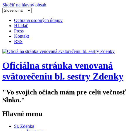
Skočiť na hlavný obsah
Ochrana osobných údajov
Hľadať
Press
Kontakt
RSS
Oficiálna stránka venovaná
svätorečeniu bl. sestry Zdenky
"Vo svojich očiach mám pre celú večnosť
Slnko."
Hlavné menu
Sr. Zdenka