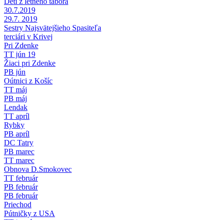
Deti z letného tábora
30.7.2019
29.7. 2019
Sestry Najsvätejšieho Spasiteľa
terciári v Krivej
Pri Zdenke
TT jún 19
Žiaci pri Zdenke
PB jún
Oútnici z Košíc
TT máj
PB máj
Lendak
TT apríl
Rybky
PB apríl
DC Tatry
PB marec
TT marec
Obnova D.Smokovec
TT február
PB február
PB február
Priechod
Pútničky z USA