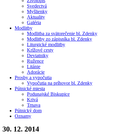
Životopis
Svedectvá
Myšlienky
Aktuality
Galéria
Modlitby
Modlitba za svätorečenie bl. Zdenky
Modlitby zo zápisníka bl. Zdenky
Liturgické modlitby
Krížové cesty
Deviatniky
Ružence
Litánie
Adorácie
Prosby a vypočutia
Vypočutia na príhovor bl. Zdenky
Pútnické miesta
Podunajské Biskupice
Krivá
Trnava
Pútnický dom
Oznamy
30. 12. 2014