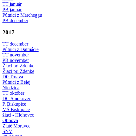
TT január
PB január
Pútnici z Marcheggu
PB december
2017
TT december
Pútnici z Dalmácie
TT november
PB november
Žiaci pri Zdenke
Žiaci pri Zdenke
D0 Trnava
Pútnici z Belej
Niedzica
TT október
DC Smokovec
P. Biskupice
MŠ Biskupice
žiaci - Hlohovec
Obnova
Zlaté Moravce
SNV