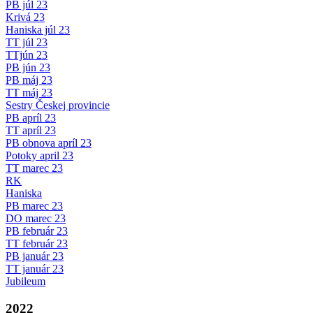
PB júl 23
Krivá 23
Haniska júl 23
TT júl 23
TTjún 23
PB jún 23
PB máj 23
TT máj 23
Sestry Českej provincie
PB apríl 23
TT apríl 23
PB obnova apríl 23
Potoky april 23
TT marec 23
RK
Haniska
PB marec 23
DO marec 23
PB február 23
TT február 23
PB január 23
TT január 23
Jubileum
2022