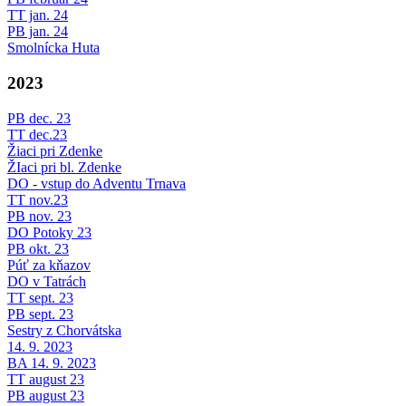
TT jan. 24
PB jan. 24
Smolnícka Huta
2023
PB dec. 23
TT dec.23
Žiaci pri Zdenke
ŽIaci pri bl. Zdenke
DO - vstup do Adventu Trnava
TT nov.23
PB nov. 23
DO Potoky 23
PB okt. 23
Púť za kňazov
DO v Tatrách
TT sept. 23
PB sept. 23
Sestry z Chorvátska
14. 9. 2023
BA 14. 9. 2023
TT august 23
PB august 23