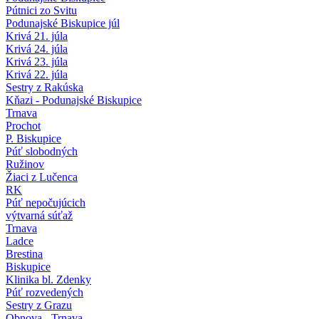
Pútnici zo Svitu
Podunajské Biskupice júl
Krivá 21. júla
Krivá 24. júla
Krivá 23. júla
Krivá 22. júla
Sestry z Rakúska
Kňazi - Podunajské Biskupice
Trnava
Prochot
P. Biskupice
Púť slobodných
Ružinov
Žiaci z Lučenca
RK
Púť nepočujúcich
výtvarná súťaž
Trnava
Ladce
Brestina
Biskupice
Klinika bl. Zdenky
Púť rozvedených
Sestry z Grazu
Obnova - Trnava