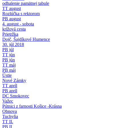
odhalenie pamätnej tabule
TT august
Rozlúčka s rektorom
PB august
4. august - sobota
krížová cesta
Prietržka
Dojč, Šajdíkové Humence
30. júl 2018
PB júl
TT jún
PB jún
TT máj
PB máj
Ústie
Nové Zámky
TT apríl
PB apríl
DC Smokovec
Važec
Pútnici z farnosti Košice -Krásna
Obnova
Tuchyňa
TT II.
PB II