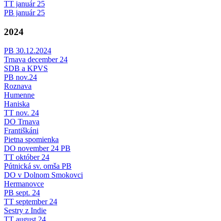
TT január 25
PB január 25
2024
PB 30.12.2024
Trnava december 24
SDB a KPVS
PB nov.24
Roznava
Humenne
Haniska
TT nov. 24
DO Trnava
Františkáni
Pietna spomienka
DO november 24 PB
TT október 24
Pútnická sv. omša PB
DO v Dolnom Smokovci
Hermanovce
PB sept. 24
TT september 24
Sestry z Indie
TT august 24