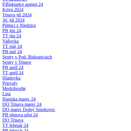
P.Biskupice august 24
Krivá 2024
Trnava júl 2024
30. júl 2024
Pútnici z Niedzice
PB jún 24
TT jún 24
Vaňovka
TT máj 24
PB máj 24
Sestry v Pod. Biskupiciach
Sestry v Trnave
PB apríl 24
TT apríl 24
Hladovka
Prievaly
Medzibrodie
Linz
Haniska marec 24
DO Trnava marec 24
DO marec Dolný Smokovec
PB obnova pôst 24
DO Trnava
TT február 24
PB február 24