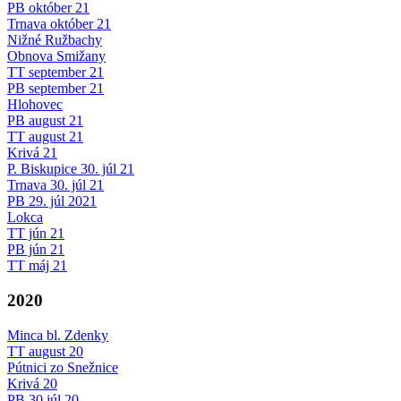
PB október 21
Trnava október 21
Nižné Ružbachy
Obnova Smižany
TT september 21
PB september 21
Hlohovec
PB august 21
TT august 21
Krivá 21
P. Biskupice 30. júl 21
Trnava 30. júl 21
PB 29. júl 2021
Lokca
TT jún 21
PB jún 21
TT máj 21
2020
Minca bl. Zdenky
TT august 20
Pútnici zo Snežnice
Krivá 20
PB 30.júl 20