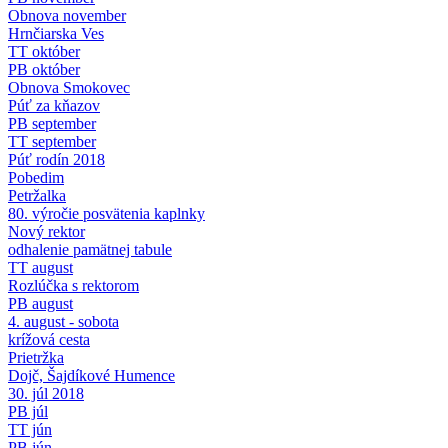
Obnova november
Hrnčiarska Ves
TT október
PB október
Obnova Smokovec
Púť za kňazov
PB september
TT september
Púť rodín 2018
Pobedim
Petržalka
80. výročie posvätenia kaplnky
Nový rektor
odhalenie pamätnej tabule
TT august
Rozlúčka s rektorom
PB august
4. august - sobota
krížová cesta
Prietržka
Dojč, Šajdíkové Humence
30. júl 2018
PB júl
TT jún
PB jún