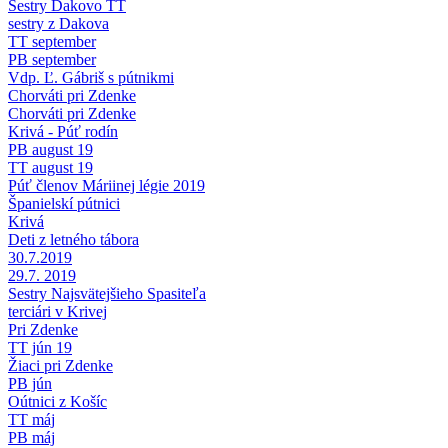
Sestry Dakovo TT
sestry z Dakova
TT september
PB september
Vdp. Ľ. Gábriš s pútnikmi
Chorváti pri Zdenke
Chorváti pri Zdenke
Krivá - Púť rodín
PB august 19
TT august 19
Púť členov Máriinej légie 2019
Španielskí pútnici
Krivá
Deti z letného tábora
30.7.2019
29.7. 2019
Sestry Najsvätejšieho Spasiteľa
terciári v Krivej
Pri Zdenke
TT jún 19
Žiaci pri Zdenke
PB jún
Oútnici z Košíc
TT máj
PB máj