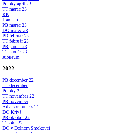
Potoky april 23
TT marec 23
RK
Haniska
PB marec 23
DO marec 23
PB február 23
TT február 23
PB január 23
TT január 23
Jubileum
2022
PB december 22
TT december
Potoky 22
TT november 22
PB november
Adv. stretnutie v TT
DO Krivá
PB október 22
TT okt. 22
DO v Dolnom Smokovci