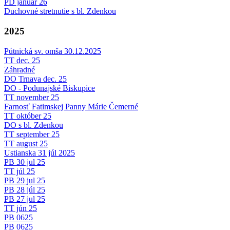
PD január 26
Duchovné stretnutie s bl. Zdenkou
2025
Pútnická sv. omša 30.12.2025
TT dec. 25
Záhradné
DO Trnava dec. 25
DO - Podunajské Biskupice
TT november 25
Farnosť Fatimskej Panny Márie Čemerné
TT október 25
DO s bl. Zdenkou
TT september 25
TT august 25
Ustianska 31 júl 2025
PB 30 jul 25
TT júl 25
PB 29 jul 25
PB 28 júl 25
PB 27 jul 25
TT jún 25
PB 0625
PB 0625