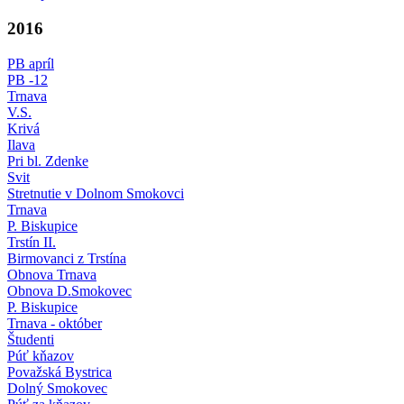
2016
PB apríl
PB -12
Trnava
V.S.
Krivá
Ilava
Pri bl. Zdenke
Svit
Stretnutie v Dolnom Smokovci
Trnava
P. Biskupice
Trstín II.
Birmovanci z Trstína
Obnova Trnava
Obnova D.Smokovec
P. Biskupice
Trnava - október
Študenti
Púť kňazov
Považská Bystrica
Dolný Smokovec