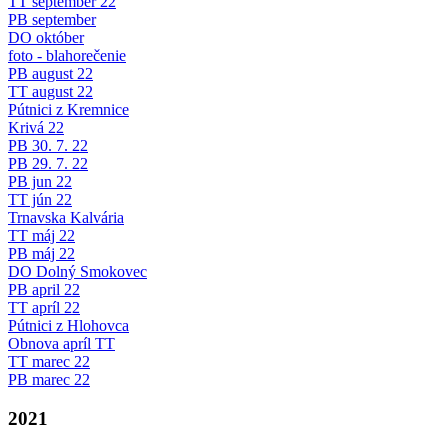
TT september 22
PB september
DO október
foto - blahorečenie
PB august 22
TT august 22
Pútnici z Kremnice
Krivá 22
PB 30. 7. 22
PB 29. 7. 22
PB jun 22
TT jún 22
Trnavska Kalvária
TT máj 22
PB máj 22
DO Dolný Smokovec
PB april 22
TT apríl 22
Pútnici z Hlohovca
Obnova apríl TT
TT marec 22
PB marec 22
2021