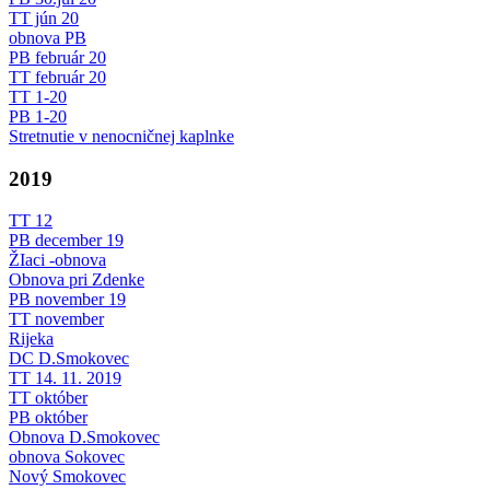
TT jún 20
obnova PB
PB február 20
TT február 20
TT 1-20
PB 1-20
Stretnutie v nenocničnej kaplnke
2019
TT 12
PB december 19
ŽIaci -obnova
Obnova pri Zdenke
PB november 19
TT november
Rijeka
DC D.Smokovec
TT 14. 11. 2019
TT október
PB október
Obnova D.Smokovec
obnova Sokovec
Nový Smokovec