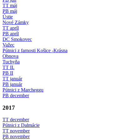
TT máj
PB máj
Ústie
Nové Zámky
TT apríl
PB apríl
DC Smokovec
Važec
Pútnici z farnosti Košice -Krásna
Obnova
Tuchyňa
TT II.
PB II
TT január
PB január
Pútnici z Marcheggu
PB december
2017
TT december
Pútnici z Dalmácie
TT november
PB november