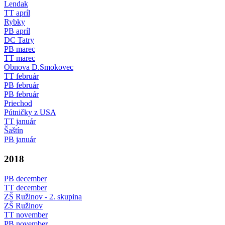
Lendak
TT apríl
Rybky
PB apríl
DC Tatry
PB marec
TT marec
Obnova D.Smokovec
TT február
PB február
PB február
Priechod
Pútničky z USA
TT január
Šaštín
PB január
2018
PB december
TT december
ZŠ Ružinov - 2. skupina
ZŠ Ružinov
TT november
PB november