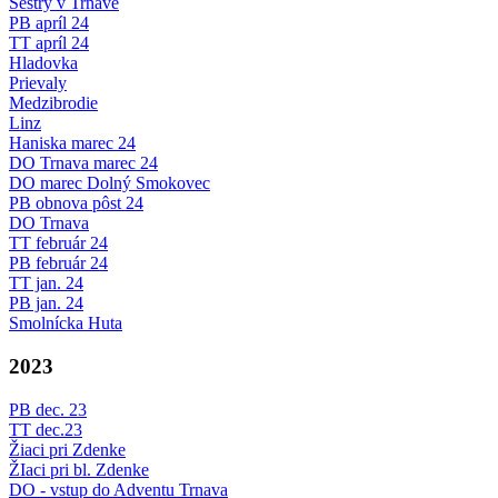
Sestry v Trnave
PB apríl 24
TT apríl 24
Hladovka
Prievaly
Medzibrodie
Linz
Haniska marec 24
DO Trnava marec 24
DO marec Dolný Smokovec
PB obnova pôst 24
DO Trnava
TT február 24
PB február 24
TT jan. 24
PB jan. 24
Smolnícka Huta
2023
PB dec. 23
TT dec.23
Žiaci pri Zdenke
ŽIaci pri bl. Zdenke
DO - vstup do Adventu Trnava