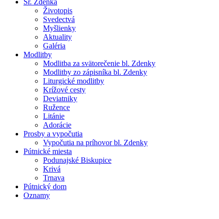
Sr. Zdenka
Životopis
Svedectvá
Myšlienky
Aktuality
Galéria
Modlitby
Modlitba za svätorečenie bl. Zdenky
Modlitby zo zápisníka bl. Zdenky
Liturgické modlitby
Krížové cesty
Deviatniky
Ružence
Litánie
Adorácie
Prosby a vypočutia
Vypočutia na príhovor bl. Zdenky
Pútnické miesta
Podunajské Biskupice
Krivá
Trnava
Pútnický dom
Oznamy