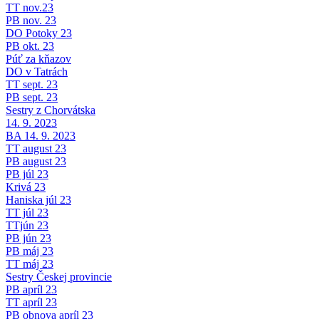
TT nov.23
PB nov. 23
DO Potoky 23
PB okt. 23
Púť za kňazov
DO v Tatrách
TT sept. 23
PB sept. 23
Sestry z Chorvátska
14. 9. 2023
BA 14. 9. 2023
TT august 23
PB august 23
PB júl 23
Krivá 23
Haniska júl 23
TT júl 23
TTjún 23
PB jún 23
PB máj 23
TT máj 23
Sestry Českej provincie
PB apríl 23
TT apríl 23
PB obnova apríl 23