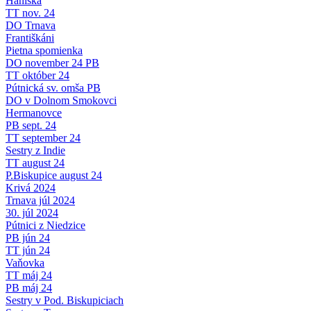
Haniska
TT nov. 24
DO Trnava
Františkáni
Pietna spomienka
DO november 24 PB
TT október 24
Pútnická sv. omša PB
DO v Dolnom Smokovci
Hermanovce
PB sept. 24
TT september 24
Sestry z Indie
TT august 24
P.Biskupice august 24
Krivá 2024
Trnava júl 2024
30. júl 2024
Pútnici z Niedzice
PB jún 24
TT jún 24
Vaňovka
TT máj 24
PB máj 24
Sestry v Pod. Biskupiciach