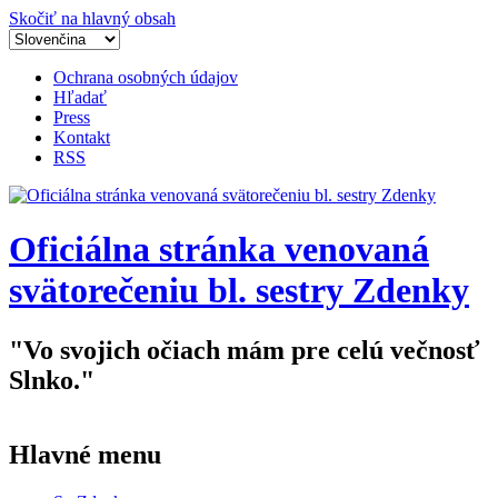
Skočiť na hlavný obsah
Ochrana osobných údajov
Hľadať
Press
Kontakt
RSS
Oficiálna stránka venovaná
svätorečeniu bl. sestry Zdenky
"Vo svojich očiach mám pre celú večnosť
Slnko."
Hlavné menu