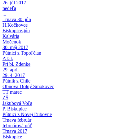
26. júl 2017
nedeľa
...
Trnava 30. jún
H.Kočkovce
Biskupice-jún
Kalvária
Močenok
30. máj 2017
Pútnici z Topoľčian
ATak
Pri bl. Zdenke
29. apríl
29. 4. 2017
Pútnik z Chile
Obnova Dolný Smokovec
TT marec
ZŠ
Jakubová Voľa
P. Biskupice
Pútnici z Novej Ľubovne
Trnava február
februárová púť
Trnava 2017
Biskupice