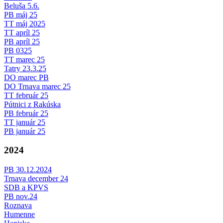
Beluša 5.6.
PB máj 25
TT máj 2025
TT apríl 25
PB apríl 25
PB 0325
TT marec 25
Tatry 23.3.25
DO marec PB
DO Trnava marec 25
TT február 25
Pútnici z Rakúska
PB február 25
TT január 25
PB január 25
2024
PB 30.12.2024
Trnava december 24
SDB a KPVS
PB nov.24
Roznava
Humenne