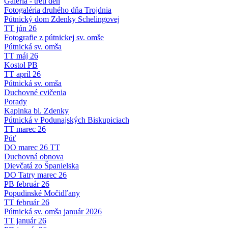
Galéria - tretí deň
Fotogaléria druhého dňa Trojdnia
Pútnický dom Zdenky Schelingovej
TT jún 26
Fotografie z pútnickej sv. omše
Pútnická sv. omša
TT máj 26
Kostol PB
TT apríl 26
Pútnická sv. omša
Duchovné cvičenia
Porady
Kaplnka bl. Zdenky
Pútnická v Podunajských Biskupiciach
TT marec 26
Púť
DO marec 26 TT
Duchovná obnova
Dievčatá zo Španielska
DO Tatry marec 26
PB február 26
Popudinské Močidľany
TT február 26
Pútnická sv. omša január 2026
TT január 26