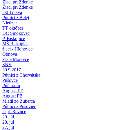
Žiaci pri Zdenke
Žiaci pri Zdenke
D0 Trnava
Pútnici z Belej
Niedzica
TT október
DC Smokovec
P. Biskupice
MŠ Biskupice
žiaci - Hlohovec
Obnova
Zlaté Moravce
SNV
30.9.2017
Pútnici z Chorvátska
Pušovce
Púť rodín
August TT
August PB
Mladí zo Zuberca
Pútnici z Pušoviec
Lipt. Revúce
29. júl
28. júl
27. júl