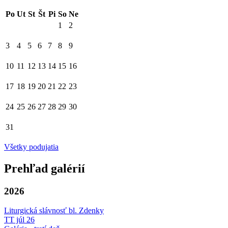
Po
Ut
St
Št
Pi
So
Ne
1
2
3
4
5
6
7
8
9
10
11
12
13
14
15
16
17
18
19
20
21
22
23
24
25
26
27
28
29
30
31
Všetky podujatia
Prehľad galérií
2026
Liturgická slávnosť bl. Zdenky
TT júl 26