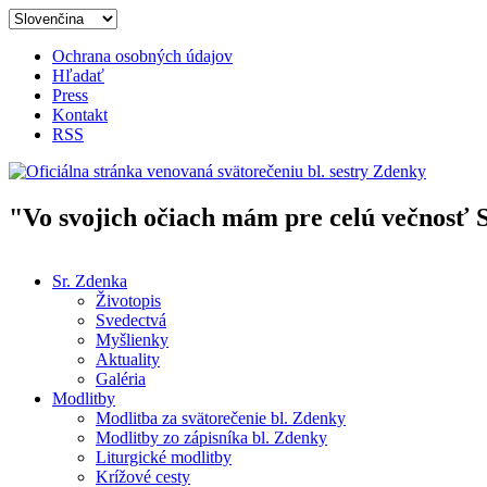
Skočiť na hlavný obsah
Ochrana osobných údajov
Hľadať
Press
Kontakt
RSS
"Vo svojich očiach mám pre celú večnosť 
Oficiálna stránka venovaná svät
Sr. Zdenka
Životopis
Hlavné menu
Svedectvá
Myšlienky
Aktuality
Galéria
Modlitby
Modlitba za svätorečenie bl. Zdenky
Modlitby zo zápisníka bl. Zdenky
Liturgické modlitby
Krížové cesty