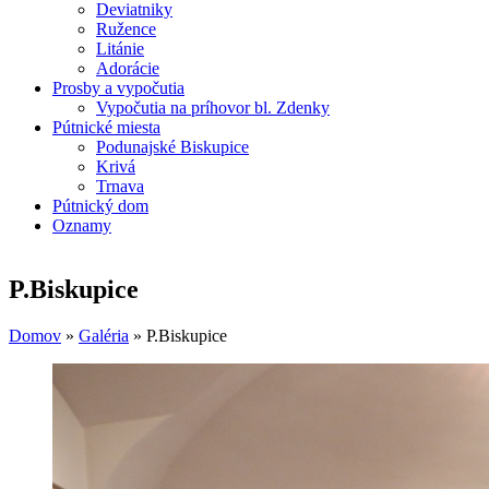
Deviatniky
Ružence
Litánie
Adorácie
Prosby a vypočutia
Vypočutia na príhovor bl. Zdenky
Pútnické miesta
Podunajské Biskupice
Krivá
Trnava
Pútnický dom
Oznamy
P.Biskupice
Domov
»
Galéria
»
P.Biskupice
Nachádzate sa tu