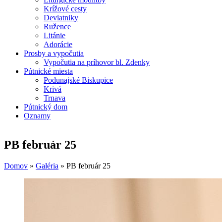
Krížové cesty
Deviatniky
Ružence
Litánie
Adorácie
Prosby a vypočutia
Vypočutia na príhovor bl. Zdenky
Pútnické miesta
Podunajské Biskupice
Krivá
Trnava
Pútnický dom
Oznamy
PB február 25
Domov
»
Galéria
»
PB február 25
Nachádzate sa tu