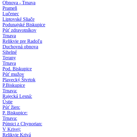
Obnova - Trnava
Prameň
Lučenec
Liptovské Sliače
Podunajské Biskupice
Púť zdravotníkov
Trnava
Relikvie pre Radoľu
Duchovná obnova
Sihelné
Terany
Trnava
Pod. Biskupice
Púť mužov
Plavecký Štvrtok
P.Biskupice
Trnava:
Rajecká Lesná:
Ústie
Púť žien:
P. Biskupice:
Trnava:
Pútnici z Chynorian:
V Krivej:
Relikvie Krivá