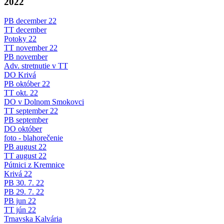
2022
PB december 22
TT december
Potoky 22
TT november 22
PB november
Adv. stretnutie v TT
DO Krivá
PB október 22
TT okt. 22
DO v Dolnom Smokovci
TT september 22
PB september
DO október
foto - blahorečenie
PB august 22
TT august 22
Pútnici z Kremnice
Krivá 22
PB 30. 7. 22
PB 29. 7. 22
PB jun 22
TT jún 22
Trnavska Kalvária