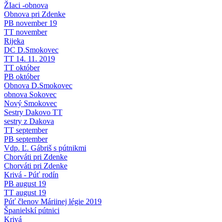
ŽIaci -obnova
Obnova pri Zdenke
PB november 19
TT november
Rijeka
DC D.Smokovec
TT 14. 11. 2019
TT október
PB október
Obnova D.Smokovec
obnova Sokovec
Nový Smokovec
Sestry Dakovo TT
sestry z Dakova
TT september
PB september
Vdp. Ľ. Gábriš s pútnikmi
Chorváti pri Zdenke
Chorváti pri Zdenke
Krivá - Púť rodín
PB august 19
TT august 19
Púť členov Máriinej légie 2019
Španielskí pútnici
Krivá