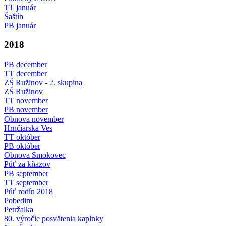
TT január
Šaštín
PB január
2018
PB december
TT december
ZŠ Ružinov - 2. skupina
ZŠ Ružinov
TT november
PB november
Obnova november
Hrnčiarska Ves
TT október
PB október
Obnova Smokovec
Púť za kňazov
PB september
TT september
Púť rodín 2018
Pobedim
Petržalka
80. výročie posvätenia kaplnky