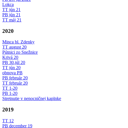
Lokca
TT jún 21
PB jún 21
TT máj 21
2020
Minca bl. Zdenky
TT august 20
Pútnici zo Snežnice
Krivá 20
PB 30.júl 20
TT jún 20
obnova PB
PB február 20
TT február 20
TT 1-20
PB 1-20
Stretnutie v nenocničnej kaplnke
2019
TT 12
PB december 19