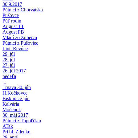
30.9.2017
Pútnici z Chorvátska
Pušovce
Púť rodín
August TT
August PB
Mladí zo Zuberca
Pútnici z Pušoviec
Lipt. Revúce
29. júl
28. júl
27. júl
26. júl 2017
nedeľa
...
Trnava 30. jún
H.Kočkovce
Biskupice-jún
Kalvária
Močenok
30. máj 2017
Pútnici z Topoľčian
ATak
Pri bl. Zdenke
29. apríl