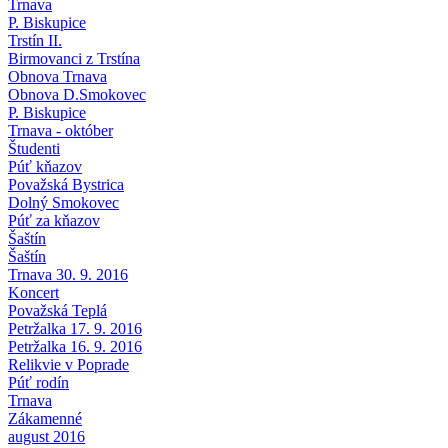
Trnava
P. Biskupice
Trstín II.
Birmovanci z Trstína
Obnova Trnava
Obnova D.Smokovec
P. Biskupice
Trnava - október
Študenti
Púť kňazov
Považská Bystrica
Dolný Smokovec
Púť za kňazov
Šaštín
Šaštín
Trnava 30. 9. 2016
Koncert
Považská Teplá
Petržalka 17. 9. 2016
Petržalka 16. 9. 2016
Relikvie v Poprade
Púť rodín
Trnava
Zákamenné
august 2016