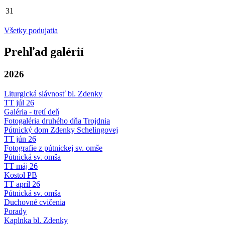
31
Všetky podujatia
Prehľad galérií
2026
Liturgická slávnosť bl. Zdenky
TT júl 26
Galéria - tretí deň
Fotogaléria druhého dňa Trojdnia
Pútnický dom Zdenky Schelingovej
TT jún 26
Fotografie z pútnickej sv. omše
Pútnická sv. omša
TT máj 26
Kostol PB
TT apríl 26
Pútnická sv. omša
Duchovné cvičenia
Porady
Kaplnka bl. Zdenky