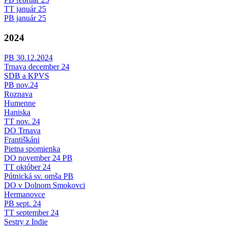
TT január 25
PB január 25
2024
PB 30.12.2024
Trnava december 24
SDB a KPVS
PB nov.24
Roznava
Humenne
Haniska
TT nov. 24
DO Trnava
Františkáni
Pietna spomienka
DO november 24 PB
TT október 24
Pútnická sv. omša PB
DO v Dolnom Smokovci
Hermanovce
PB sept. 24
TT september 24
Sestry z Indie