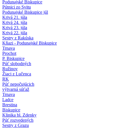
Podunajské Biskupice
Pútnici zo Svitu
Podunajské Biskupice júl
Krivá 21. júla
Krivá 24. júla
Krivá 23. júla
Krivá 22. júla
Sestry z Rakúska
Kňazi - Podunajské Biskupice
Trnava
Prochot
P. Biskupice
Púť slobodných
Ružinov
Žiaci z Lučenca
RK
Púť nepočujúcich
výtvarná súťaž
Trnava
Ladce
Brestina
Biskupice
Klinika bl. Zdenky
Púť rozvedených
Sestry z Grazu