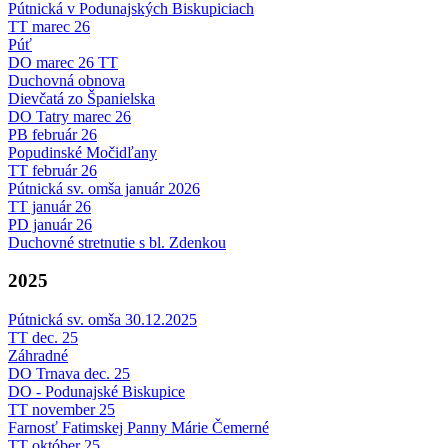
Pútnická v Podunajských Biskupiciach
TT marec 26
Púť
DO marec 26 TT
Duchovná obnova
Dievčatá zo Španielska
DO Tatry marec 26
PB február 26
Popudinské Močidľany
TT február 26
Pútnická sv. omša január 2026
TT január 26
PD január 26
Duchovné stretnutie s bl. Zdenkou
2025
Pútnická sv. omša 30.12.2025
TT dec. 25
Záhradné
DO Trnava dec. 25
DO - Podunajské Biskupice
TT november 25
Farnosť Fatimskej Panny Márie Čemerné
TT október 25