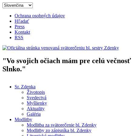
Skočiť na hlavný obsah
Ochrana osobných údajov
Hľadať
Press
Kontakt
RSS
"Vo svojich očiach mám pre celú večnosť
Oficiálna stránka venovaná
Slnko."
svätorečeniu bl. sestry Zdenky
Sr. Zdenka
Životopis
Hlavné menu
Svedectvá
Myšlienky
Aktuality
Galéria
Modlitby
Modlitba za svätorečenie bl. Zdenky
Modlitby zo zápisníka bl. Zdenky
Liturgické modlitby