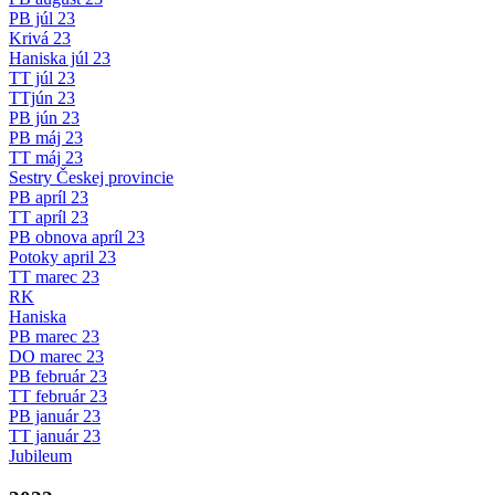
PB júl 23
Krivá 23
Haniska júl 23
TT júl 23
TTjún 23
PB jún 23
PB máj 23
TT máj 23
Sestry Českej provincie
PB apríl 23
TT apríl 23
PB obnova apríl 23
Potoky april 23
TT marec 23
RK
Haniska
PB marec 23
DO marec 23
PB február 23
TT február 23
PB január 23
TT január 23
Jubileum