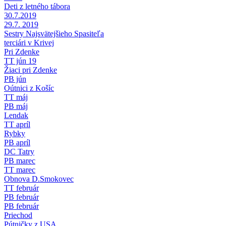
Deti z letného tábora
30.7.2019
29.7. 2019
Sestry Najsvätejšieho Spasiteľa
terciári v Krivej
Pri Zdenke
TT jún 19
Žiaci pri Zdenke
PB jún
Oútnici z Košíc
TT máj
PB máj
Lendak
TT apríl
Rybky
PB apríl
DC Tatry
PB marec
TT marec
Obnova D.Smokovec
TT február
PB február
PB február
Priechod
Pútničky z USA