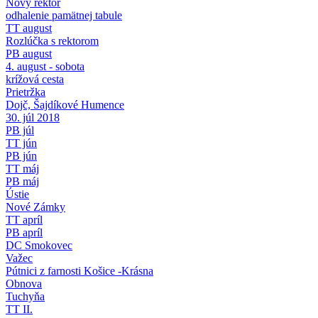
Nový rektor
odhalenie pamätnej tabule
TT august
Rozlúčka s rektorom
PB august
4. august - sobota
krížová cesta
Prietržka
Dojč, Šajdíkové Humence
30. júl 2018
PB júl
TT jún
PB jún
TT máj
PB máj
Ústie
Nové Zámky
TT apríl
PB apríl
DC Smokovec
Važec
Pútnici z farnosti Košice -Krásna
Obnova
Tuchyňa
TT II.