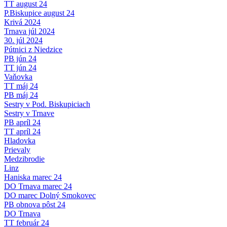
TT august 24
P.Biskupice august 24
Krivá 2024
Trnava júl 2024
30. júl 2024
Pútnici z Niedzice
PB jún 24
TT jún 24
Vaňovka
TT máj 24
PB máj 24
Sestry v Pod. Biskupiciach
Sestry v Trnave
PB apríl 24
TT apríl 24
Hladovka
Prievaly
Medzibrodie
Linz
Haniska marec 24
DO Trnava marec 24
DO marec Dolný Smokovec
PB obnova pôst 24
DO Trnava
TT február 24