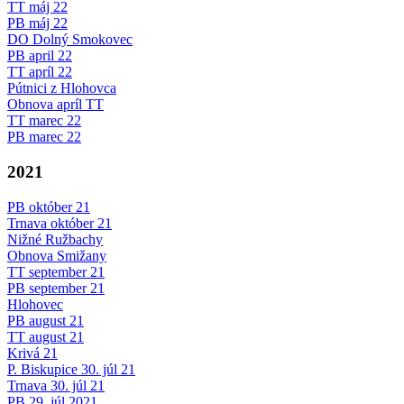
TT máj 22
PB máj 22
DO Dolný Smokovec
PB april 22
TT apríl 22
Pútnici z Hlohovca
Obnova apríl TT
TT marec 22
PB marec 22
2021
PB október 21
Trnava október 21
Nižné Ružbachy
Obnova Smižany
TT september 21
PB september 21
Hlohovec
PB august 21
TT august 21
Krivá 21
P. Biskupice 30. júl 21
Trnava 30. júl 21
PB 29. júl 2021