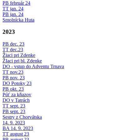
PB február 24
TT jan. 24
PB jan. 24
Smolnícka Huta
2023
PB dec. 23
TT dec.23
Žiaci pri Zdenke
ŽIaci pri bl. Zdenke
DO - vstup do Adventu Trnava
TT nov.23
PB nov. 23
DO Potoky 23
PB okt. 23
Púť za kňazov
DO v Tatrách
TT sept. 23
PB sept. 23
Sestry z Chorvátska
14. 9. 2023
BA 14. 9. 2023
TT august 23
PB august 23