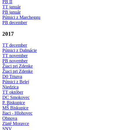
PB II
TT január
PB január
Pútnici z Marcheggu
PB december
2017
TT december
Pútnici z Dalmácie
TT november
PB november
Žiaci pri Zdenke
Žiaci pri Zdenke
D0 Trnava
Pútnici z Belej
Niedzica
TT október
DC Smokovec
P. Biskupice
MŠ Biskupice
žiaci - Hlohovec
Obnova
Zlaté Moravce
SNV