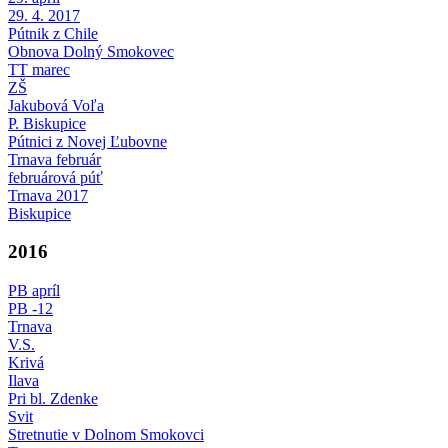
29. 4. 2017
Pútnik z Chile
Obnova Dolný Smokovec
TT marec
ZŠ
Jakubová Voľa
P. Biskupice
Pútnici z Novej Ľubovne
Trnava február
februárová púť
Trnava 2017
Biskupice
2016
PB apríl
PB -12
Trnava
V.S.
Krivá
Ilava
Pri bl. Zdenke
Svit
Stretnutie v Dolnom Smokovci