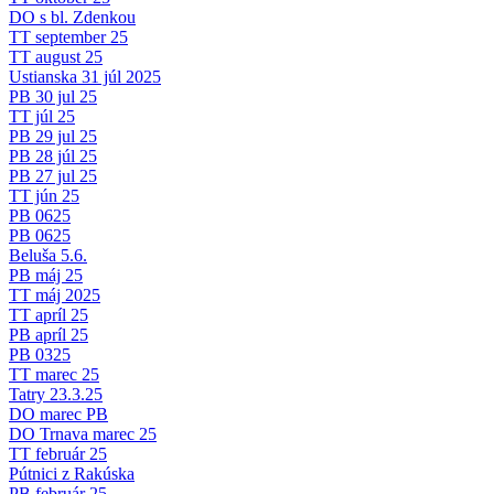
DO s bl. Zdenkou
TT september 25
TT august 25
Ustianska 31 júl 2025
PB 30 jul 25
TT júl 25
PB 29 jul 25
PB 28 júl 25
PB 27 jul 25
TT jún 25
PB 0625
PB 0625
Beluša 5.6.
PB máj 25
TT máj 2025
TT apríl 25
PB apríl 25
PB 0325
TT marec 25
Tatry 23.3.25
DO marec PB
DO Trnava marec 25
TT február 25
Pútnici z Rakúska
PB február 25