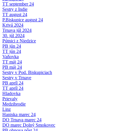
TT september 24
Sestry z Indie
TT august 24
P.Biskupice august 24
Krivá 2024
Trnava júl 2024
30. júl 2024
Pútnici z Niedzice
PB jún 24
TT jún 24
Vaňovka
TT máj 24
PB máj 24
Sestry v Pod. Biskupiciach
Sestry v Trnave
PB apríl 24
TT apríl 24
Hladovka
Prievaly
Medzibrodie
Linz
Haniska marec 24
DO Trnava marec 24
DO marec Dolný Smokovec
PB obnova pôst 24