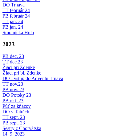
DO Trnava
TT február 24
PB február 24
TT jan. 24
PB jan. 24
Smolnícka Huta
2023
PB dec. 23
TT dec.23
Žiaci pri Zdenke
ŽIaci pri bl. Zdenke
DO - vstup do Adventu Trnava
TT nov.23
PB nov. 23
DO Potoky 23
PB okt. 23
Púť za kňazov
DO v Tatrách
TT sept. 23
PB sept. 23
Sestry z Chorvátska
14. 9. 2023