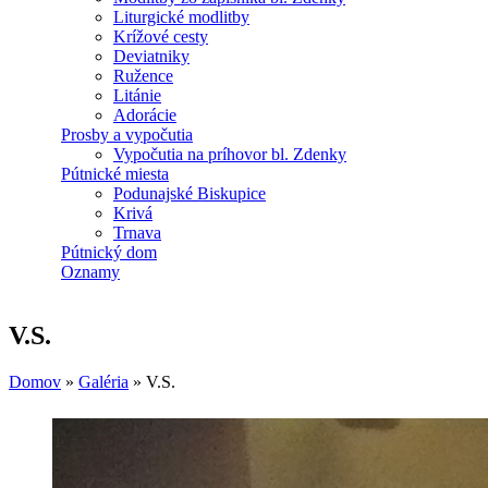
Liturgické modlitby
Krížové cesty
Deviatniky
Ružence
Litánie
Adorácie
Prosby a vypočutia
Vypočutia na príhovor bl. Zdenky
Pútnické miesta
Podunajské Biskupice
Krivá
Trnava
Pútnický dom
Oznamy
V.S.
Domov
»
Galéria
»
V.S.
Nachádzate sa tu