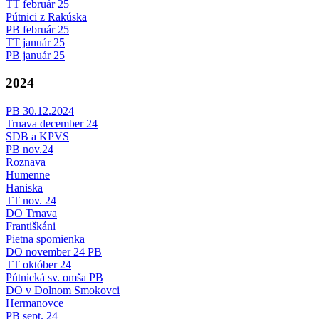
TT február 25
Pútnici z Rakúska
PB február 25
TT január 25
PB január 25
2024
PB 30.12.2024
Trnava december 24
SDB a KPVS
PB nov.24
Roznava
Humenne
Haniska
TT nov. 24
DO Trnava
Františkáni
Pietna spomienka
DO november 24 PB
TT október 24
Pútnická sv. omša PB
DO v Dolnom Smokovci
Hermanovce
PB sept. 24