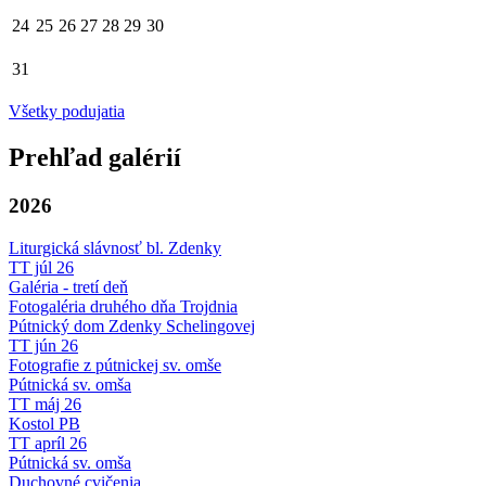
24
25
26
27
28
29
30
31
Všetky podujatia
Prehľad galérií
2026
Liturgická slávnosť bl. Zdenky
TT júl 26
Galéria - tretí deň
Fotogaléria druhého dňa Trojdnia
Pútnický dom Zdenky Schelingovej
TT jún 26
Fotografie z pútnickej sv. omše
Pútnická sv. omša
TT máj 26
Kostol PB
TT apríl 26
Pútnická sv. omša
Duchovné cvičenia