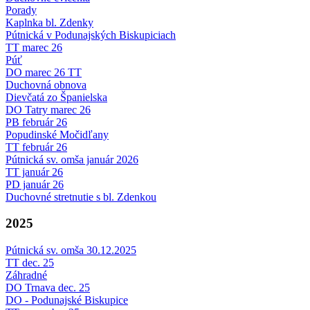
Porady
Kaplnka bl. Zdenky
Pútnická v Podunajských Biskupiciach
TT marec 26
Púť
DO marec 26 TT
Duchovná obnova
Dievčatá zo Španielska
DO Tatry marec 26
PB február 26
Popudinské Močidľany
TT február 26
Pútnická sv. omša január 2026
TT január 26
PD január 26
Duchovné stretnutie s bl. Zdenkou
2025
Pútnická sv. omša 30.12.2025
TT dec. 25
Záhradné
DO Trnava dec. 25
DO - Podunajské Biskupice