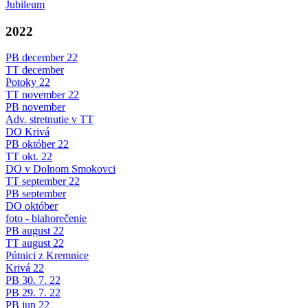
Jubileum
2022
PB december 22
TT december
Potoky 22
TT november 22
PB november
Adv. stretnutie v TT
DO Krivá
PB október 22
TT okt. 22
DO v Dolnom Smokovci
TT september 22
PB september
DO október
foto - blahorečenie
PB august 22
TT august 22
Pútnici z Kremnice
Krivá 22
PB 30. 7. 22
PB 29. 7. 22
PB jun 22