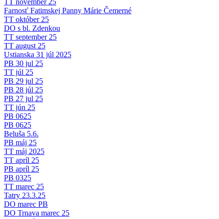
TT november 25
Farnosť Fatimskej Panny Márie Čemerné
TT október 25
DO s bl. Zdenkou
TT september 25
TT august 25
Ustianska 31 júl 2025
PB 30 jul 25
TT júl 25
PB 29 jul 25
PB 28 júl 25
PB 27 jul 25
TT jún 25
PB 0625
PB 0625
Beluša 5.6.
PB máj 25
TT máj 2025
TT apríl 25
PB apríl 25
PB 0325
TT marec 25
Tatry 23.3.25
DO marec PB
DO Trnava marec 25