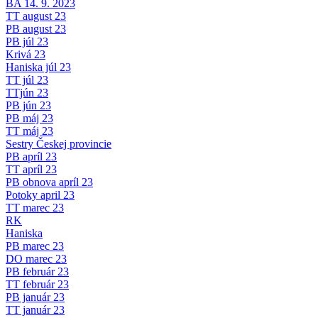
BA 14. 9. 2023
TT august 23
PB august 23
PB júl 23
Krivá 23
Haniska júl 23
TT júl 23
TTjún 23
PB jún 23
PB máj 23
TT máj 23
Sestry Českej provincie
PB apríl 23
TT apríl 23
PB obnova apríl 23
Potoky april 23
TT marec 23
RK
Haniska
PB marec 23
DO marec 23
PB február 23
TT február 23
PB január 23
TT január 23