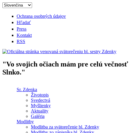
Skočiť na hlavný obsah
Ochrana osobných údajov
Hľadať
Press
Kontakt
RSS
"Vo svojich očiach mám pre celú večnosť
Oficiálna stránka venovaná
Slnko."
svätorečeniu bl. sestry Zdenky
Sr. Zdenka
Životopis
Hlavné menu
Svedectvá
Myšlienky
Aktuality
Galéria
Modlitby
Modlitba za svätorečenie bl. Zdenky
Modlitby zo zápisníka bl. Zdenky