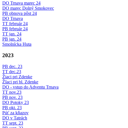
DO Trnava marec 24
DO marec Dolný Smokovec
PB obnova pôst 24
DO Trnava
TT február 24
PB február 24
TT jan. 24
PB jan. 24
Smolnícka Huta
2023
PB dec. 23
TT dec.23
Žiaci pri Zdenke
ŽIaci pri bl. Zdenke
DO - vstup do Adventu Trnava
TT nov.23
PB nov. 23
DO Potoky 23
PB okt. 23
Púť za kňazov
DO v Tatrách
TT sept. 23