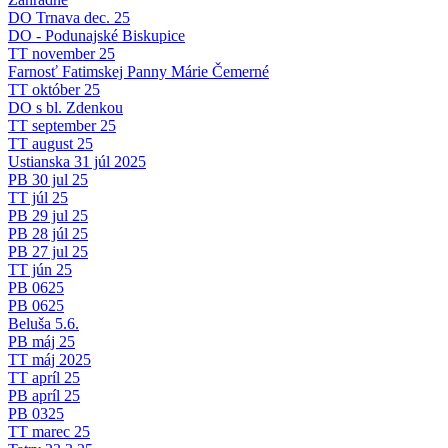
DO Trnava dec. 25
DO - Podunajské Biskupice
TT november 25
Farnosť Fatimskej Panny Márie Čemerné
TT október 25
DO s bl. Zdenkou
TT september 25
TT august 25
Ustianska 31 júl 2025
PB 30 jul 25
TT júl 25
PB 29 jul 25
PB 28 júl 25
PB 27 jul 25
TT jún 25
PB 0625
PB 0625
Beluša 5.6.
PB máj 25
TT máj 2025
TT apríl 25
PB apríl 25
PB 0325
TT marec 25