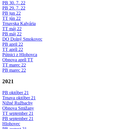
PB 30. 7. 22
PB 29. 7. 22
PB jun 22
TT jún 22
Trnavska Kalvária
TT máj 22
PB máj 22
DO Dolný Smokovec
PB april 22
TT apríl 22
Pútnici z Hlohovca
Obnova apríl TT
TT marec 22
PB marec 22
2021
PB október 21
Trnava október 21
Nižné Ružbachy
Obnova Smižany
TT september 21
PB september 21
Hlohovec
PB august 21