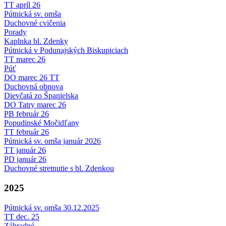
TT apríl 26
Pútnická sv. omša
Duchovné cvičenia
Porady
Kaplnka bl. Zdenky
Pútnická v Podunajských Biskupiciach
TT marec 26
Púť
DO marec 26 TT
Duchovná obnova
Dievčatá zo Španielska
DO Tatry marec 26
PB február 26
Popudinské Močidľany
TT február 26
Pútnická sv. omša január 2026
TT január 26
PD január 26
Duchovné stretnutie s bl. Zdenkou
2025
Pútnická sv. omša 30.12.2025
TT dec. 25
Záhradné