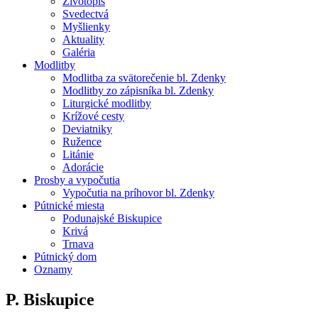
Životopis
Svedectvá
Myšlienky
Aktuality
Galéria
Modlitby
Modlitba za svätorečenie bl. Zdenky
Modlitby zo zápisníka bl. Zdenky
Liturgické modlitby
Krížové cesty
Deviatniky
Ružence
Litánie
Adorácie
Prosby a vypočutia
Vypočutia na príhovor bl. Zdenky
Pútnické miesta
Podunajské Biskupice
Krivá
Trnava
Pútnický dom
Oznamy
P. Biskupice