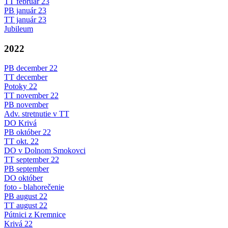
TT február 23
PB január 23
TT január 23
Jubileum
2022
PB december 22
TT december
Potoky 22
TT november 22
PB november
Adv. stretnutie v TT
DO Krivá
PB október 22
TT okt. 22
DO v Dolnom Smokovci
TT september 22
PB september
DO október
foto - blahorečenie
PB august 22
TT august 22
Pútnici z Kremnice
Krivá 22