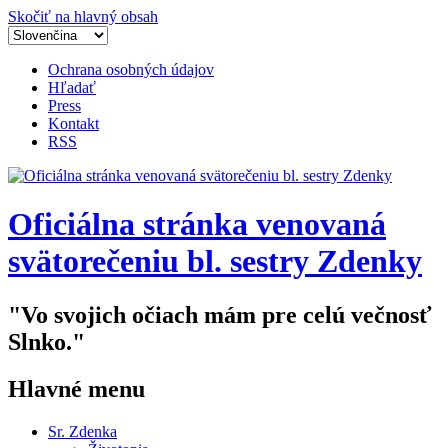
Skočiť na hlavný obsah
Ochrana osobných údajov
Hľadať
Press
Kontakt
RSS
Oficiálna stránka venovaná
svätorečeniu bl. sestry Zdenky
"Vo svojich očiach mám pre celú večnosť
Slnko."
Hlavné menu
Sr. Zdenka