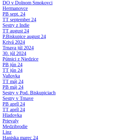
DO v Dolnom Smokovci
Hermanovce
PB sept. 24
TT september 24
Sestry z Indie
TT august 24
P.Biskupice august 24
Krivá 2024
Trnava júl 2024
30. júl 2024
Pútnici z Niedzice
PB jún 24
TT jún 24
Vaňovka
TT máj 24
PB máj 24
Sestry v Pod. Biskupiciach
Sestry v Trnave
PB apríl 24
TT apríl 24
Hladovka
Prievaly
Medzibrodie
Linz
Haniska marec 24