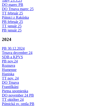
Tatry 23.3.25
DO marec PB
DO Trnava marec 25
TT február 25
Pútnici z Rakúska
PB február 25
TT január 25
PB január 25
2024
PB 30.12.2024
Trnava december 24
SDB a KPVS
PB nov.24
Roznava
Humenne
Haniska
TT nov. 24
DO Trnava
Františkáni
Pietna spomienka
DO november 24 PB
TT október 24
Pútnická sv. omša PB