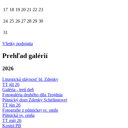
17
18
19
20
21
22
23
24
25
26
27
28
29
30
31
Všetky podujatia
Prehľad galérií
2026
Liturgická slávnosť bl. Zdenky
TT júl 26
Galéria - tretí deň
Fotogaléria druhého dňa Trojdnia
Pútnický dom Zdenky Schelingovej
TT jún 26
Fotografie z pútnickej sv. omše
Pútnická sv. omša
TT máj 26
Kostol PB