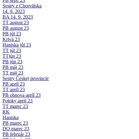
PB sept. 23
Sestry z Chorvátska
14. 9. 2023
BA 14. 9. 2023
TT august 23
PB august 23
PB júl 23
Krivá 23
Haniska júl 23
TT júl 23
TTjún 23
PB jún 23
PB máj 23
TT máj 23
Sestry Českej provincie
PB apríl 23
TT apríl 23
PB obnova apríl 23
Potoky april 23
TT marec 23
RK
Haniska
PB marec 23
DO marec 23
PB február 23