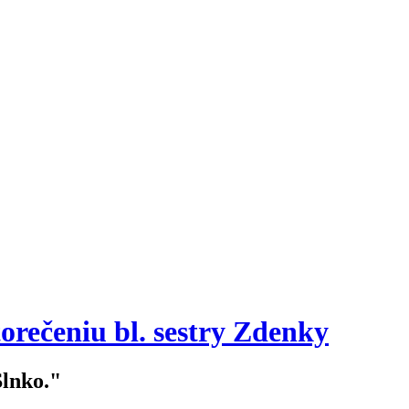
orečeniu bl. sestry Zdenky
Slnko."