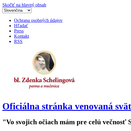
Skočiť na hlavný obsah
Ochrana osobných údajov
Hľadať
Press
Kontakt
RSS
Oficiálna stránka venovaná svät
"Vo svojich očiach mám pre celú večnosť 