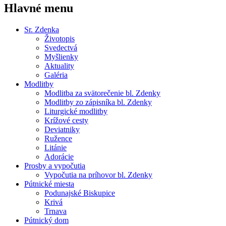
Hlavné menu
Sr. Zdenka
Životopis
Svedectvá
Myšlienky
Aktuality
Galéria
Modlitby
Modlitba za svätorečenie bl. Zdenky
Modlitby zo zápisníka bl. Zdenky
Liturgické modlitby
Krížové cesty
Deviatniky
Ružence
Litánie
Adorácie
Prosby a vypočutia
Vypočutia na príhovor bl. Zdenky
Pútnické miesta
Podunajské Biskupice
Krivá
Trnava
Pútnický dom