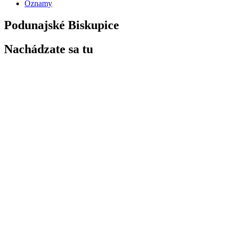
Oznamy
Podunajské Biskupice
Nachádzate sa tu
Domov
»
Galéria
»
Podunajské Biskupice