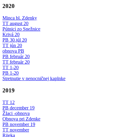
2020
Minca bl. Zdenky
TT august 20
Pútnici zo Snežnice
Krivá 20
PB 30.júl 20
TT jún 20
obnova PB
PB február 20
TT február 20
TT 1-20
PB 1-20
Stretnutie v nenocničnej kaplnke
2019
TT 12
PB december 19
ŽIaci -obnova
Obnova pri Zdenke
PB november 19
TT november
Rijeka