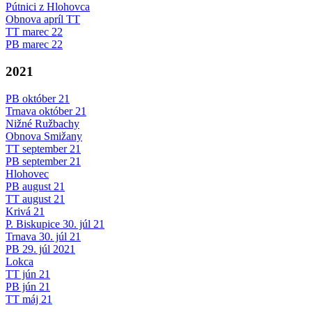
Pútnici z Hlohovca
Obnova apríl TT
TT marec 22
PB marec 22
2021
PB október 21
Trnava október 21
Nižné Ružbachy
Obnova Smižany
TT september 21
PB september 21
Hlohovec
PB august 21
TT august 21
Krivá 21
P. Biskupice 30. júl 21
Trnava 30. júl 21
PB 29. júl 2021
Lokca
TT jún 21
PB jún 21
TT máj 21