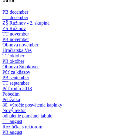
2018
PB december
TT december
ZŠ Ružinov - 2. skupina
ZŠ Ružinov
TT november
PB november
Obnova november
Hrnčiarska Ves
TT október
PB október
Obnova Smokovec
Púť za kňazov
PB september
TT september
Púť rodín 2018
Pobedim
Petržalka
80. výročie posvätenia kaplnky
Nový rektor
odhalenie pamätnej tabule
TT august
Rozlúčka s rektorom
PB august