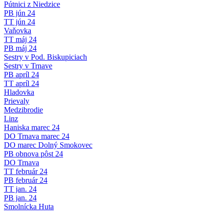
Pútnici z Niedzice
PB jún 24
TT jún 24
Vaňovka
TT máj 24
PB máj 24
Sestry v Pod. Biskupiciach
Sestry v Trnave
PB apríl 24
TT apríl 24
Hladovka
Prievaly
Medzibrodie
Linz
Haniska marec 24
DO Trnava marec 24
DO marec Dolný Smokovec
PB obnova pôst 24
DO Trnava
TT február 24
PB február 24
TT jan. 24
PB jan. 24
Smolnícka Huta