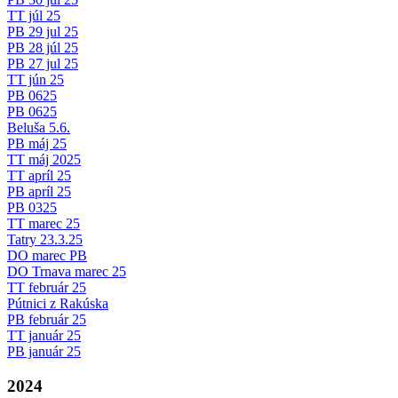
TT júl 25
PB 29 jul 25
PB 28 júl 25
PB 27 jul 25
TT jún 25
PB 0625
PB 0625
Beluša 5.6.
PB máj 25
TT máj 2025
TT apríl 25
PB apríl 25
PB 0325
TT marec 25
Tatry 23.3.25
DO marec PB
DO Trnava marec 25
TT február 25
Pútnici z Rakúska
PB február 25
TT január 25
PB január 25
2024