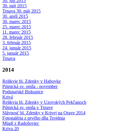
30. jún 2015
30. máj 2015
Trnava 30. máj 2015
30. apríl 2015
30. marec 2015
25. marec 2015
11. marec 2015
28. február 2015
3. február 2015
24. január 2015
5. január 2015
Trnava
2014
Relikvie bl. Zdenky v Habovke
Pútnická sv. omša - november
Podunajské Biskupice
Krivá
Relikvia bl. Zdenky v Uzovských Pekľanoch
Pútnická sv. omša v Trnave
Slávnosť bl. Zdenky v Krivej na Orave 2014
Fotogaléria z prvého dňa Trojdnia
Mladí z Radošoviec
Kriva 20