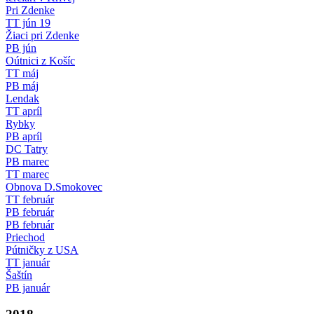
Pri Zdenke
TT jún 19
Žiaci pri Zdenke
PB jún
Oútnici z Košíc
TT máj
PB máj
Lendak
TT apríl
Rybky
PB apríl
DC Tatry
PB marec
TT marec
Obnova D.Smokovec
TT február
PB február
PB február
Priechod
Pútničky z USA
TT január
Šaštín
PB január