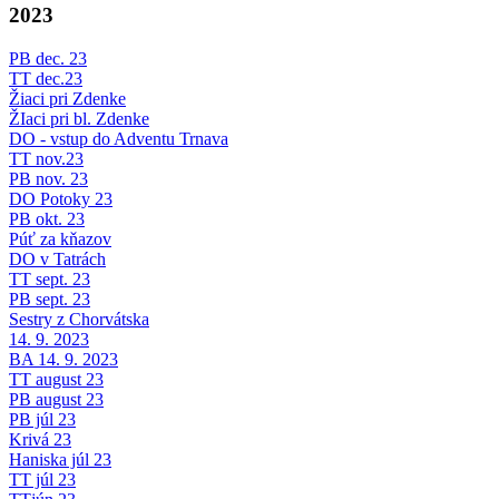
2023
PB dec. 23
TT dec.23
Žiaci pri Zdenke
ŽIaci pri bl. Zdenke
DO - vstup do Adventu Trnava
TT nov.23
PB nov. 23
DO Potoky 23
PB okt. 23
Púť za kňazov
DO v Tatrách
TT sept. 23
PB sept. 23
Sestry z Chorvátska
14. 9. 2023
BA 14. 9. 2023
TT august 23
PB august 23
PB júl 23
Krivá 23
Haniska júl 23
TT júl 23