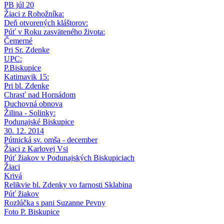
PB júl 20
Žiaci z Rohožníka:
Deň otvorených kláštorov:
Púť v Roku zasväteného života:
Čemerné
Pri Sr. Zdenke
UPC:
P.Biskupice
Katimavik 15:
Pri bl. Zdenke
Chrasť nad Hornádom
Duchovná obnova
Žilina - Solinky:
Podunajské Biskupice
30. 12. 2014
Pútnická sv. omša - december
Žiaci z Karlovej Vsi
Púť žiakov v Podunajských Biskupiciach
Žiaci
Krivá
Relikvie bl. Zdenky vo farnosti Sklabina
Púť žiakov
Rozlúčka s pani Suzanne Pevny
Foto P. Biskupice