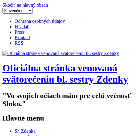
Skočiť na hlavný obsah
Ochrana osobných údajov
Hľadať
Press
Kontakt
RSS
Oficiálna stránka venovaná
svätorečeniu bl. sestry Zdenky
"Vo svojich očiach mám pre celú večnosť
Slnko."
Hlavné menu
Sr. Zdenka