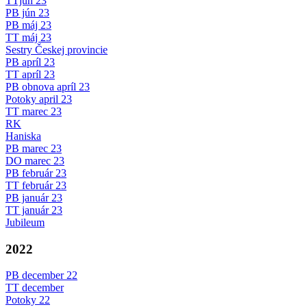
TTjún 23
PB jún 23
PB máj 23
TT máj 23
Sestry Českej provincie
PB apríl 23
TT apríl 23
PB obnova apríl 23
Potoky april 23
TT marec 23
RK
Haniska
PB marec 23
DO marec 23
PB február 23
TT február 23
PB január 23
TT január 23
Jubileum
2022
PB december 22
TT december
Potoky 22