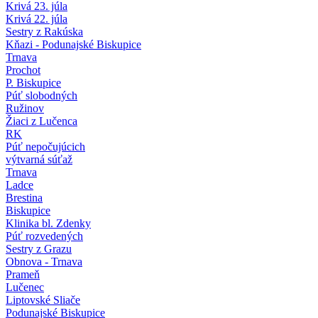
Krivá 23. júla
Krivá 22. júla
Sestry z Rakúska
Kňazi - Podunajské Biskupice
Trnava
Prochot
P. Biskupice
Púť slobodných
Ružinov
Žiaci z Lučenca
RK
Púť nepočujúcich
výtvarná súťaž
Trnava
Ladce
Brestina
Biskupice
Klinika bl. Zdenky
Púť rozvedených
Sestry z Grazu
Obnova - Trnava
Prameň
Lučenec
Liptovské Sliače
Podunajské Biskupice