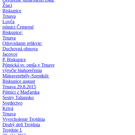
Žiaci
Biskupice
Trnava
Lovča
pútnici Čemerné
Biskupice:
Trnava
Odovzdanie relikvie:
Duchovná obnova
Jacovce
P. Biskupice
Pútnická sv. omša v Trnave
výročie blahorečenia
Mátraverebély-Szentkút:
Biskupice august
Trnava 29.8.2015
Pútnici z Maďarska
Sestry Taliansko
Svedectvo
Krivá
Trnava
Vyvrcholenie Trojdnia
Druhý deň Trojdnia
Trojdnie I.