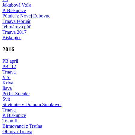
Jakubová Voľa
P. Biskupice
Pútnici z Novej Ľubovne
Trnava február
februárová púť
Trnava 2017
Biskupice
2016
PB apríl
PB -12
Trnava
V.S.
Krivá
Ilava
Pri bl. Zdenke
Svit
Stretnutie v Dolnom Smokovci
Trnava
P. Biskupice
Trstín II.
Birmovanci z Trstína
Obnova Trnava