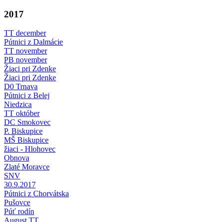
2017
TT december
Pútnici z Dalmácie
TT november
PB november
Žiaci pri Zdenke
Žiaci pri Zdenke
D0 Trnava
Pútnici z Belej
Niedzica
TT október
DC Smokovec
P. Biskupice
MŠ Biskupice
žiaci - Hlohovec
Obnova
Zlaté Moravce
SNV
30.9.2017
Pútnici z Chorvátska
Pušovce
Púť rodín
August TT