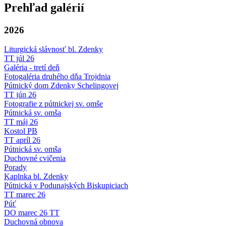
Prehľad galérií
2026
Liturgická slávnosť bl. Zdenky
TT júl 26
Galéria - tretí deň
Fotogaléria druhého dňa Trojdnia
Pútnický dom Zdenky Schelingovej
TT jún 26
Fotografie z pútnickej sv. omše
Pútnická sv. omša
TT máj 26
Kostol PB
TT apríl 26
Pútnická sv. omša
Duchovné cvičenia
Porady
Kaplnka bl. Zdenky
Pútnická v Podunajských Biskupiciach
TT marec 26
Púť
DO marec 26 TT
Duchovná obnova