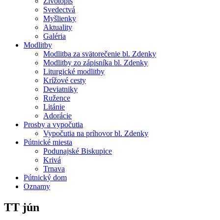
Životopis
Svedectvá
Myšlienky
Aktuality
Galéria
Modlitby
Modlitba za svätorečenie bl. Zdenky
Modlitby zo zápisníka bl. Zdenky
Liturgické modlitby
Krížové cesty
Deviatniky
Ružence
Litánie
Adorácie
Prosby a vypočutia
Vypočutia na príhovor bl. Zdenky
Pútnické miesta
Podunajské Biskupice
Krivá
Trnava
Pútnický dom
Oznamy
TT jún