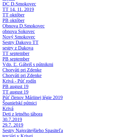
DC D.Smokovec
TT 14. 11. 2019
TT október
PB október
Obnova D.Smokovec
obnova Sokovec
Nový Smokovec
Sestry Dakovo TT
sestry z Dakova
TT september
PB september
Vdp. Ľ. Gábriš s pútnikmi
Chorváti pri Zdenke
Chorváti pri Zdenke
Krivá - Púť rodín
PB august 19
TT august 19
Púť členov Máriinej légie 2019
Španielskí pútnici
Krivá
Deti z letného tábora
30.7.2019
29.7. 2019
Sestry Najsvätejšieho Spasiteľa
terciári v Krivej