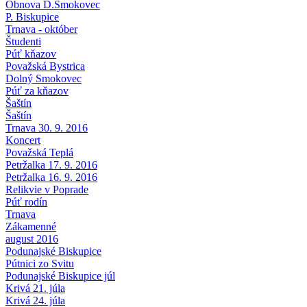
Obnova D.Smokovec
P. Biskupice
Trnava - október
Študenti
Púť kňazov
Považská Bystrica
Dolný Smokovec
Púť za kňazov
Šaštín
Šaštín
Trnava 30. 9. 2016
Koncert
Považská Teplá
Petržalka 17. 9. 2016
Petržalka 16. 9. 2016
Relikvie v Poprade
Púť rodín
Trnava
Zákamenné
august 2016
Podunajské Biskupice
Pútnici zo Svitu
Podunajské Biskupice júl
Krivá 21. júla
Krivá 24. júla