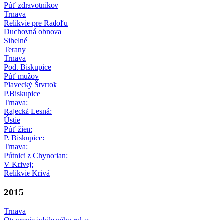
Púť zdravotníkov
Trnava
Relikvie pre Radoľu
Duchovná obnova
Sihelné
Terany
Trnava
Pod. Biskupice
Púť mužov
Plavecký Štvrtok
P.Biskupice
Trnava:
Rajecká Lesná:
Ústie
Púť žien:
P. Biskupice:
Trnava:
Pútnici z Chynorian:
V Krivej:
Relikvie Krivá
2015
Trnava
Otvorenie jubilejného roka: