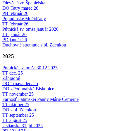
Dievčatá zo Španielska
DO Tatry marec 26
PB február 26
Popudinské Močidľany
TT február 26
Pútnická sv. omša január 2026
TT január 26
PD január 26
Duchovné stretnutie s bl. Zdenkou
2025
Pútnická sv. omša 30.12.2025
TT dec. 25
Záhradné
DO Trnava dec. 25
DO - Podunajské Biskupice
TT november 25
Farnosť Fatimskej Panny Márie Čemerné
TT október 25
DO s bl. Zdenkou
TT september 25
TT august 25
Ustianska 31 júl 2025
PB 30 jul 25