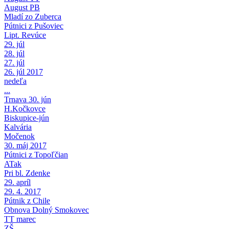
August PB
Mladí zo Zuberca
Pútnici z Pušoviec
Lipt. Revúce
29. júl
28. júl
27. júl
26. júl 2017
nedeľa
...
Trnava 30. jún
H.Kočkovce
Biskupice-jún
Kalvária
Močenok
30. máj 2017
Pútnici z Topoľčian
ATak
Pri bl. Zdenke
29. apríl
29. 4. 2017
Pútnik z Chile
Obnova Dolný Smokovec
TT marec
ZŠ