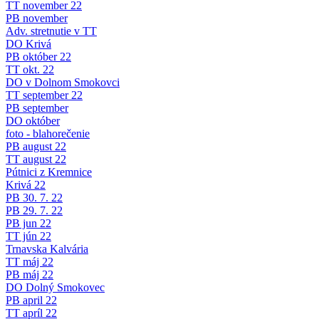
TT november 22
PB november
Adv. stretnutie v TT
DO Krivá
PB október 22
TT okt. 22
DO v Dolnom Smokovci
TT september 22
PB september
DO október
foto - blahorečenie
PB august 22
TT august 22
Pútnici z Kremnice
Krivá 22
PB 30. 7. 22
PB 29. 7. 22
PB jun 22
TT jún 22
Trnavska Kalvária
TT máj 22
PB máj 22
DO Dolný Smokovec
PB april 22
TT apríl 22