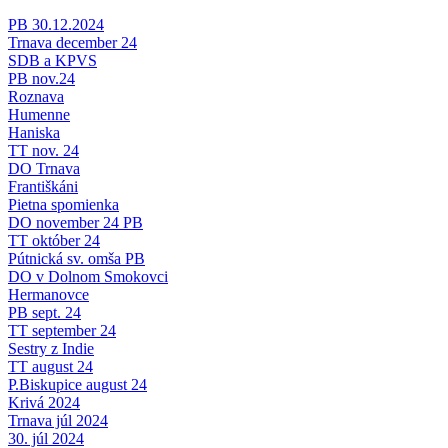
PB 30.12.2024
Trnava december 24
SDB a KPVS
PB nov.24
Roznava
Humenne
Haniska
TT nov. 24
DO Trnava
Františkáni
Pietna spomienka
DO november 24 PB
TT október 24
Pútnická sv. omša PB
DO v Dolnom Smokovci
Hermanovce
PB sept. 24
TT september 24
Sestry z Indie
TT august 24
P.Biskupice august 24
Krivá 2024
Trnava júl 2024
30. júl 2024