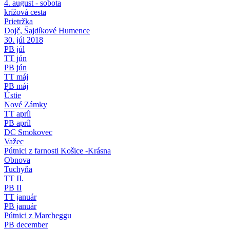
4. august - sobota
krížová cesta
Prietržka
Dojč, Šajdíkové Humence
30. júl 2018
PB júl
TT jún
PB jún
TT máj
PB máj
Ústie
Nové Zámky
TT apríl
PB apríl
DC Smokovec
Važec
Pútnici z farnosti Košice -Krásna
Obnova
Tuchyňa
TT II.
PB II
TT január
PB január
Pútnici z Marcheggu
PB december