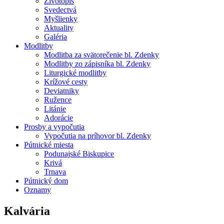
Životopis
Svedectvá
Myšlienky
Aktuality
Galéria
Modlitby
Modlitba za svätorečenie bl. Zdenky
Modlitby zo zápisníka bl. Zdenky
Liturgické modlitby
Krížové cesty
Deviatniky
Ružence
Litánie
Adorácie
Prosby a vypočutia
Vypočutia na príhovor bl. Zdenky
Pútnické miesta
Podunajské Biskupice
Krivá
Trnava
Pútnický dom
Oznamy
Kalvária