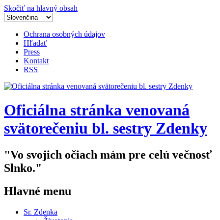
Skočiť na hlavný obsah
Ochrana osobných údajov
Hľadať
Press
Kontakt
RSS
Oficiálna stránka venovaná
svätorečeniu bl. sestry Zdenky
"Vo svojich očiach mám pre celú večnosť
Slnko."
Hlavné menu
Sr. Zdenka