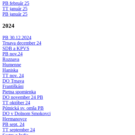
PB február 25
TT január 25
PB január 25
2024
PB 30.12.2024
Trnava december 24
SDB a KPVS
PB nov.24
Roznava
Humenne
Haniska
TT nov. 24
DO Trnava
Františkáni
Pietna spomienka
DO november 24 PB
TT október 24
Pútnická sv. omša PB
DO v Dolnom Smokovci
Hermanovce
PB sept. 24
TT september 24