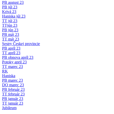
PB august 23
PB júl 23
Krivá 23
Haniska júl 23
TT júl 23
TTjún 23
PB jún 23
PB máj 23
TT máj 23
Sestry Českej provincie
PB apríl 23
TT apríl 23
PB obnova apríl 23
Potoky april 23
TT marec 23
RK
Haniska
PB marec 23
DO marec 23
PB február 23
TT február 23
PB január 23
TT január 23
Jubileum