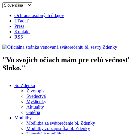
Skočiť na hlavný obsah
Ochrana osobných údajov
Hľadať
Press
Kontakt
RSS
"Vo svojich očiach mám pre celú večnosť
Oficiálna stránka venovaná
Slnko."
svätorečeniu bl. sestry Zdenky
Sr. Zdenka
Životopis
Hlavné menu
Svedectvá
Myšlienky
Aktuality
Galéria
Modlitby
Modlitba za svätorečenie bl. Zdenky
Modlitby zo zápisníka bl. Zdenky
Liturgické modlitby