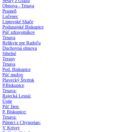
Sestry z Grazu
Obnova - Trnava
Prameň
Lučenec
Liptovské Sliače
Podunajské Biskupice
Púť zdravotníkov
Trnava
Relikvie pre Radoľu
Duchovná obnova
Sihelné
Terany
Trnava
Pod. Biskupice
Púť mužov
Plavecký Štvrtok
P.Biskupice
Trnava:
Rajecká Lesná:
Ústie
Púť žien:
P. Biskupice:
Trnava:
Pútnici z Chynorian:
V Krivej: