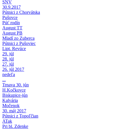
SNV
30.9.2017
Pútnici z Chorvátska
Pušovce
Púť rodín
August TT
August PB
Mladí zo Zuberca
Pútnici z Pušoviec
Lipt. Revúce
29. júl
28. júl
27. júl
26. júl 2017
nedeľa
...
Trnava 30. jún
H.Kočkovce
Biskupice-jún
Kalvária
Močenok
30. máj 2017
Pútnici z Topoľčian
ATak
Pri bl. Zdenke