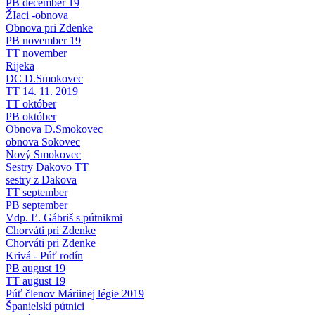
PB december 19
ŽIaci -obnova
Obnova pri Zdenke
PB november 19
TT november
Rijeka
DC D.Smokovec
TT 14. 11. 2019
TT október
PB október
Obnova D.Smokovec
obnova Sokovec
Nový Smokovec
Sestry Dakovo TT
sestry z Dakova
TT september
PB september
Vdp. Ľ. Gábriš s pútnikmi
Chorváti pri Zdenke
Chorváti pri Zdenke
Krivá - Púť rodín
PB august 19
TT august 19
Púť členov Máriinej légie 2019
Španielskí pútnici