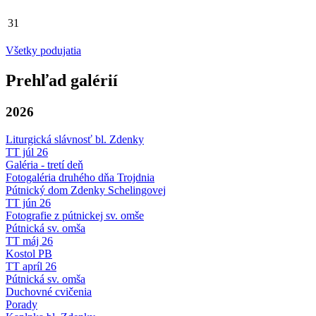
31
Všetky podujatia
Prehľad galérií
2026
Liturgická slávnosť bl. Zdenky
TT júl 26
Galéria - tretí deň
Fotogaléria druhého dňa Trojdnia
Pútnický dom Zdenky Schelingovej
TT jún 26
Fotografie z pútnickej sv. omše
Pútnická sv. omša
TT máj 26
Kostol PB
TT apríl 26
Pútnická sv. omša
Duchovné cvičenia
Porady