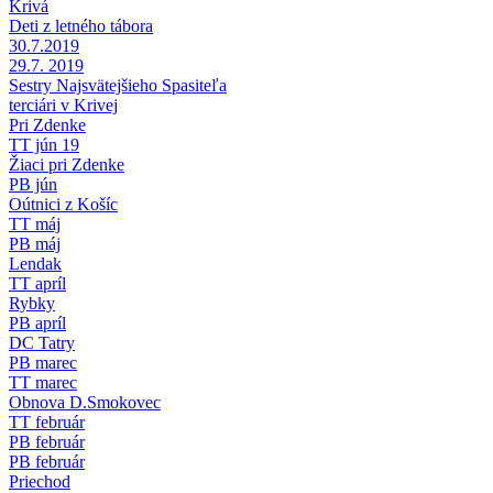
Krivá
Deti z letného tábora
30.7.2019
29.7. 2019
Sestry Najsvätejšieho Spasiteľa
terciári v Krivej
Pri Zdenke
TT jún 19
Žiaci pri Zdenke
PB jún
Oútnici z Košíc
TT máj
PB máj
Lendak
TT apríl
Rybky
PB apríl
DC Tatry
PB marec
TT marec
Obnova D.Smokovec
TT február
PB február
PB február
Priechod