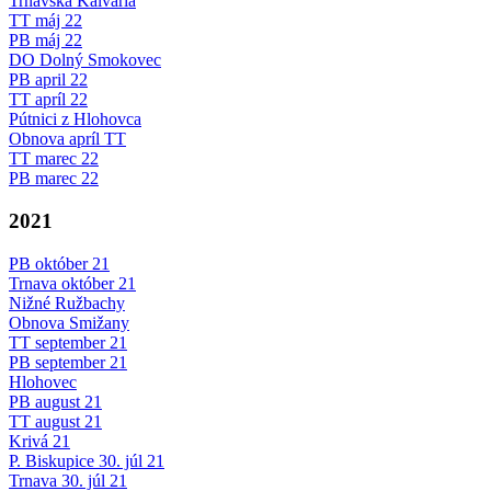
Trnavska Kalvária
TT máj 22
PB máj 22
DO Dolný Smokovec
PB april 22
TT apríl 22
Pútnici z Hlohovca
Obnova apríl TT
TT marec 22
PB marec 22
2021
PB október 21
Trnava október 21
Nižné Ružbachy
Obnova Smižany
TT september 21
PB september 21
Hlohovec
PB august 21
TT august 21
Krivá 21
P. Biskupice 30. júl 21
Trnava 30. júl 21