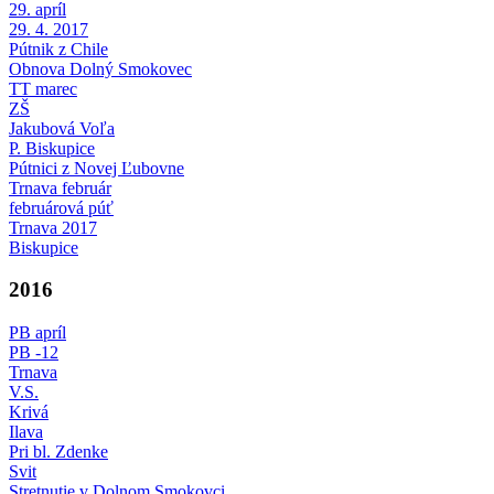
29. apríl
29. 4. 2017
Pútnik z Chile
Obnova Dolný Smokovec
TT marec
ZŠ
Jakubová Voľa
P. Biskupice
Pútnici z Novej Ľubovne
Trnava február
februárová púť
Trnava 2017
Biskupice
2016
PB apríl
PB -12
Trnava
V.S.
Krivá
Ilava
Pri bl. Zdenke
Svit
Stretnutie v Dolnom Smokovci