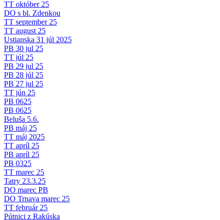
TT október 25
DO s bl. Zdenkou
TT september 25
TT august 25
Ustianska 31 júl 2025
PB 30 jul 25
TT júl 25
PB 29 jul 25
PB 28 júl 25
PB 27 jul 25
TT jún 25
PB 0625
PB 0625
Beluša 5.6.
PB máj 25
TT máj 2025
TT apríl 25
PB apríl 25
PB 0325
TT marec 25
Tatry 23.3.25
DO marec PB
DO Trnava marec 25
TT február 25
Pútnici z Rakúska