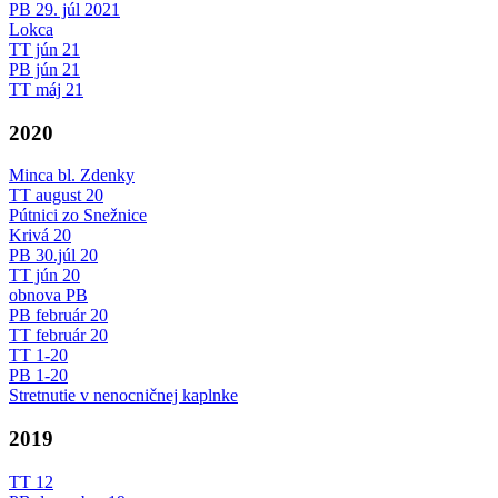
PB 29. júl 2021
Lokca
TT jún 21
PB jún 21
TT máj 21
2020
Minca bl. Zdenky
TT august 20
Pútnici zo Snežnice
Krivá 20
PB 30.júl 20
TT jún 20
obnova PB
PB február 20
TT február 20
TT 1-20
PB 1-20
Stretnutie v nenocničnej kaplnke
2019
TT 12