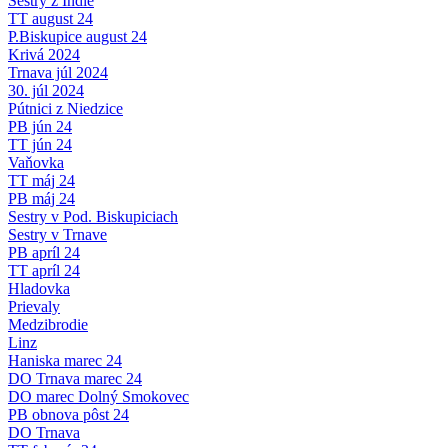
Sestry z Indie
TT august 24
P.Biskupice august 24
Krivá 2024
Trnava júl 2024
30. júl 2024
Pútnici z Niedzice
PB jún 24
TT jún 24
Vaňovka
TT máj 24
PB máj 24
Sestry v Pod. Biskupiciach
Sestry v Trnave
PB apríl 24
TT apríl 24
Hladovka
Prievaly
Medzibrodie
Linz
Haniska marec 24
DO Trnava marec 24
DO marec Dolný Smokovec
PB obnova pôst 24
DO Trnava