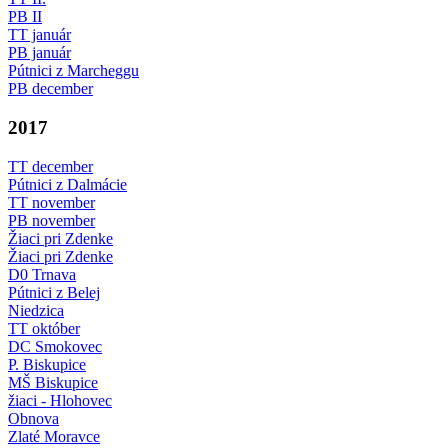
PB II
TT január
PB január
Pútnici z Marcheggu
PB december
2017
TT december
Pútnici z Dalmácie
TT november
PB november
Žiaci pri Zdenke
Žiaci pri Zdenke
D0 Trnava
Pútnici z Belej
Niedzica
TT október
DC Smokovec
P. Biskupice
MŠ Biskupice
žiaci - Hlohovec
Obnova
Zlaté Moravce