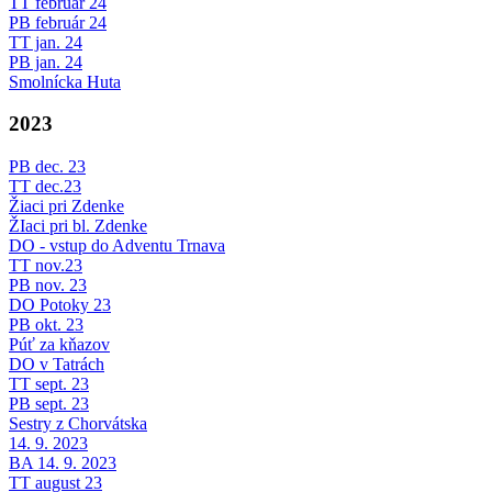
TT február 24
PB február 24
TT jan. 24
PB jan. 24
Smolnícka Huta
2023
PB dec. 23
TT dec.23
Žiaci pri Zdenke
ŽIaci pri bl. Zdenke
DO - vstup do Adventu Trnava
TT nov.23
PB nov. 23
DO Potoky 23
PB okt. 23
Púť za kňazov
DO v Tatrách
TT sept. 23
PB sept. 23
Sestry z Chorvátska
14. 9. 2023
BA 14. 9. 2023
TT august 23