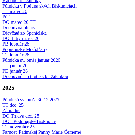
Kaplnka bl. Zdenky
Pútnická v Podunajských Biskupiciach
TT marec 26
Púť
DO marec 26 TT
Duchovná obnova
Dievčatá zo Španielska
DO Tatry marec 26
PB február 26
Popudinské Močidľany
TT február 26
Pútnická sv. omša január 2026
TT január 26
PD január 26
Duchovné stretnutie s bl. Zdenkou
2025
Pútnická sv. omša 30.12.2025
TT dec. 25
Záhradné
DO Trnava dec. 25
DO - Podunajské Biskupice
TT november 25
Farnosť Fatimskej Panny Márie Čemerné