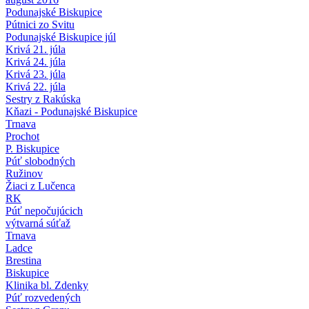
Podunajské Biskupice
Pútnici zo Svitu
Podunajské Biskupice júl
Krivá 21. júla
Krivá 24. júla
Krivá 23. júla
Krivá 22. júla
Sestry z Rakúska
Kňazi - Podunajské Biskupice
Trnava
Prochot
P. Biskupice
Púť slobodných
Ružinov
Žiaci z Lučenca
RK
Púť nepočujúcich
výtvarná súťaž
Trnava
Ladce
Brestina
Biskupice
Klinika bl. Zdenky
Púť rozvedených