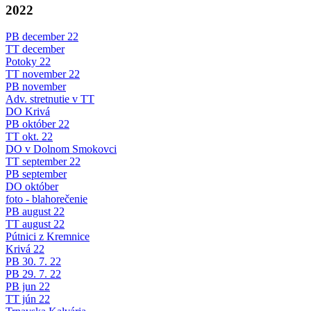
2022
PB december 22
TT december
Potoky 22
TT november 22
PB november
Adv. stretnutie v TT
DO Krivá
PB október 22
TT okt. 22
DO v Dolnom Smokovci
TT september 22
PB september
DO október
foto - blahorečenie
PB august 22
TT august 22
Pútnici z Kremnice
Krivá 22
PB 30. 7. 22
PB 29. 7. 22
PB jun 22
TT jún 22