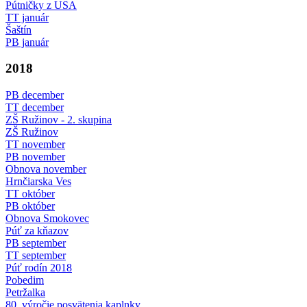
Pútničky z USA
TT január
Šaštín
PB január
2018
PB december
TT december
ZŠ Ružinov - 2. skupina
ZŠ Ružinov
TT november
PB november
Obnova november
Hrnčiarska Ves
TT október
PB október
Obnova Smokovec
Púť za kňazov
PB september
TT september
Púť rodín 2018
Pobedim
Petržalka
80. výročie posvätenia kaplnky