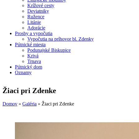
Krížové cesty
Deviatniky
Ružence
Litánie
Adorácie
Prosby a vypočutia
Vypočutia na príhovor bl. Zdenky
Pútnické miesta
Podunajské Biskupice
Krivá
Trnava
Pútnický dom
Oznamy
Žiaci pri Zdenke
Domov
»
Galéria
»
Žiaci pri Zdenke
Nachádzate sa tu