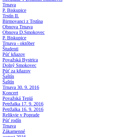
Trnava
P. Biskupice
Trstín II.
Birmovanci z Trstína
Obnova Trnava
Obnova D.Smokovec
P. Biskupice
Trnava - október
Študenti
Púť kňazov
Považská Bystrica
Dolný Smokovec
Púť za kňazov
Šaštín
Šaštín
Trnava 30. 9. 2016
Koncert
Považská Teplá
Petržalka 17. 9. 2016
Petržalka 16. 9. 2016
Relikvie v Poprade
Púť rodín
Trnava
Zákamenné
august 2016