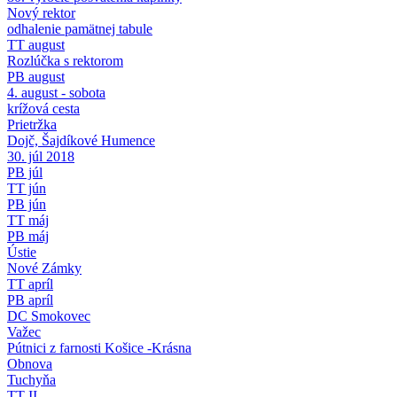
Nový rektor
odhalenie pamätnej tabule
TT august
Rozlúčka s rektorom
PB august
4. august - sobota
krížová cesta
Prietržka
Dojč, Šajdíkové Humence
30. júl 2018
PB júl
TT jún
PB jún
TT máj
PB máj
Ústie
Nové Zámky
TT apríl
PB apríl
DC Smokovec
Važec
Pútnici z farnosti Košice -Krásna
Obnova
Tuchyňa
TT II.