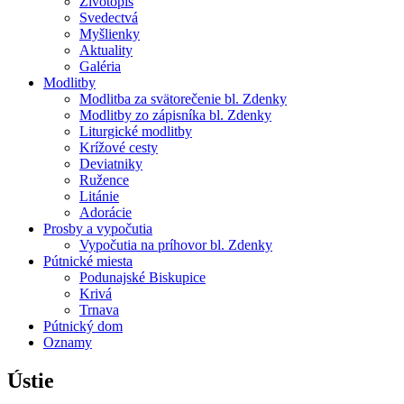
Životopis
Svedectvá
Myšlienky
Aktuality
Galéria
Modlitby
Modlitba za svätorečenie bl. Zdenky
Modlitby zo zápisníka bl. Zdenky
Liturgické modlitby
Krížové cesty
Deviatniky
Ružence
Litánie
Adorácie
Prosby a vypočutia
Vypočutia na príhovor bl. Zdenky
Pútnické miesta
Podunajské Biskupice
Krivá
Trnava
Pútnický dom
Oznamy
Ústie