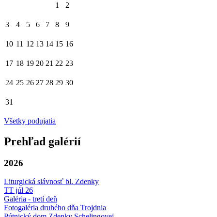
1
2
3
4
5
6
7
8
9
10
11
12
13
14
15
16
17
18
19
20
21
22
23
24
25
26
27
28
29
30
31
Všetky podujatia
Prehľad galérií
2026
Liturgická slávnosť bl. Zdenky
TT júl 26
Galéria - tretí deň
Fotogaléria druhého dňa Trojdnia
Pútnický dom Zdenky Schelingovej