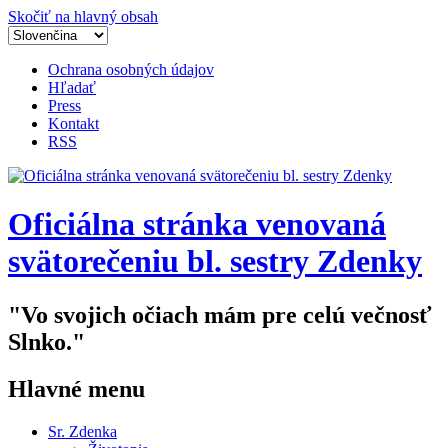
Skočiť na hlavný obsah
Ochrana osobných údajov
Hľadať
Press
Kontakt
RSS
Oficiálna stránka venovaná
svätorečeniu bl. sestry Zdenky
"Vo svojich očiach mám pre celú večnosť
Slnko."
Hlavné menu
Sr. Zdenka