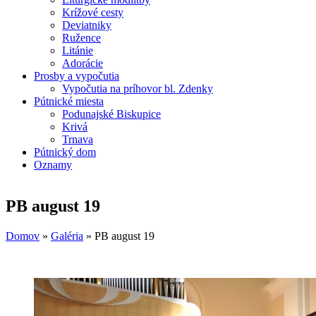
Krížové cesty
Deviatniky
Ružence
Litánie
Adorácie
Prosby a vypočutia
Vypočutia na príhovor bl. Zdenky
Pútnické miesta
Podunajské Biskupice
Krivá
Trnava
Pútnický dom
Oznamy
PB august 19
Domov
»
Galéria
»
PB august 19
Nachádzate sa tu