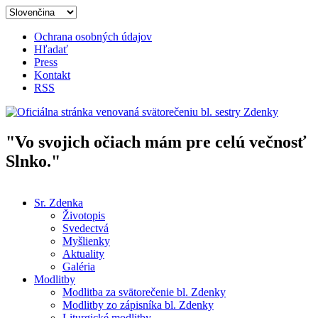
Skočiť na hlavný obsah
Ochrana osobných údajov
Hľadať
Press
Kontakt
RSS
"Vo svojich očiach mám pre celú večnosť
Oficiálna stránka venovaná
Slnko."
svätorečeniu bl. sestry Zdenky
Sr. Zdenka
Životopis
Hlavné menu
Svedectvá
Myšlienky
Aktuality
Galéria
Modlitby
Modlitba za svätorečenie bl. Zdenky
Modlitby zo zápisníka bl. Zdenky
Liturgické modlitby