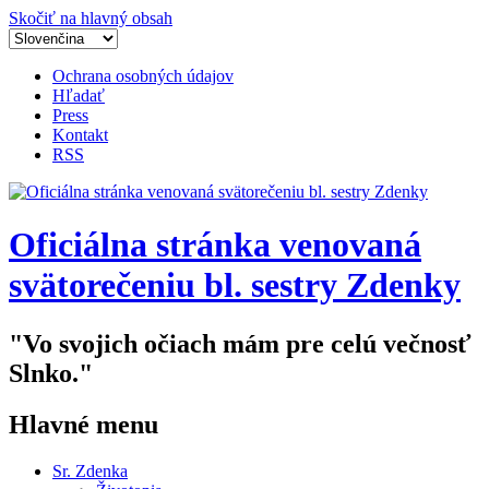
Skočiť na hlavný obsah
Ochrana osobných údajov
Hľadať
Press
Kontakt
RSS
Oficiálna stránka venovaná
svätorečeniu bl. sestry Zdenky
"Vo svojich očiach mám pre celú večnosť
Slnko."
Hlavné menu
Sr. Zdenka