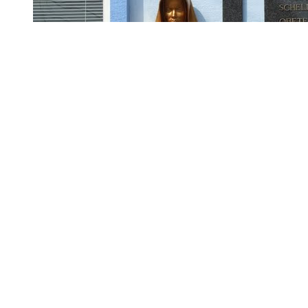
Kalendár podujatí
august 2026
«
»