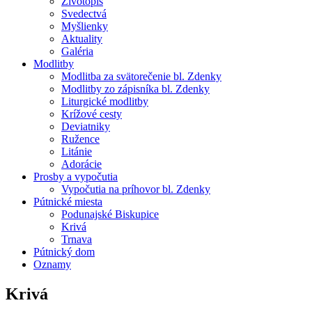
Životopis
Svedectvá
Myšlienky
Aktuality
Galéria
Modlitby
Modlitba za svätorečenie bl. Zdenky
Modlitby zo zápisníka bl. Zdenky
Liturgické modlitby
Krížové cesty
Deviatniky
Ružence
Litánie
Adorácie
Prosby a vypočutia
Vypočutia na príhovor bl. Zdenky
Pútnické miesta
Podunajské Biskupice
Krivá
Trnava
Pútnický dom
Oznamy
Krivá